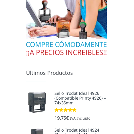
Últimos Productos
Sello Trodat Ideal 4926
(Compatible Printy 4926) –
74x36mm
Valorado con
19,75
€
IVA Incluido
5.00
de 5
Sello Trodat Ideal 4924