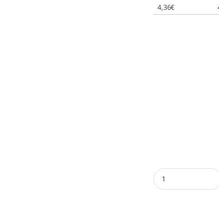
4,36
€
Almohadilla Trodat 