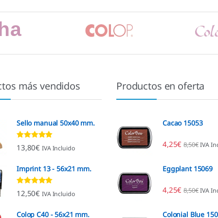
ctos más vendidos
Productos en oferta
Sello manual 50x40 mm.
Cacao 15053
4,25
€
8,50
€
IVA In
Valorado con
13,80
€
IVA Incluido
4.80
de 5
Imprint 13 - 56x21 mm.
Eggplant 15069
4,25
€
8,50
€
IVA In
Valorado con
12,50
€
IVA Incluido
4.96
de 5
Colop C40 - 56x21 mm.
Colonial Blue 15