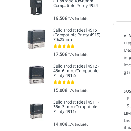
(Cuadrado 40x40mm) -
Compatible Printy 4924
19,50
€
IVA Incluido
Sello Trodat Ideal 4915
(Compatible Printy 4915) -
ALM
70x25mm
Dis
Med
Valorado con
17,50
€
IVA Incluido
5.00
de 5
imp
inv
Sello Trodat Ideal 4912 -
46x16 mm. (Compatible
gar
Printy 4912)
Valorado con
15,00
€
IVA Incluido
SUS
5.00
de 5
– P
Sello Trodat Ideal 4911 -
– S
36x12 mm (Compatible
Printy 4911)
LIM
Las
14,00
€
IVA Incluido
tint