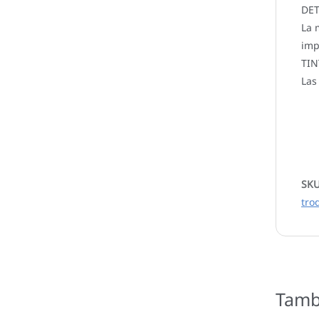
DET
La 
imp
TIN
Las
SK
tro
Tamb