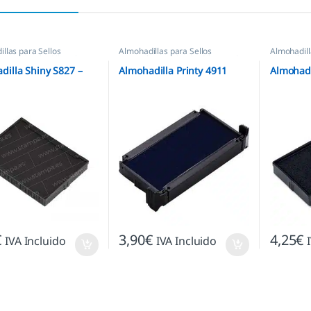
llas para Sellos
Almohadillas para Sellos
Almohadill
icos
,
Almohadillas Shiny
Automáticos
,
Almohadillas Trodat
Automátic
dilla Shiny S827 –
Almohadilla Printy 4911
Almohadi
€
3,90
€
4,25
€
IVA Incluido
IVA Incluido