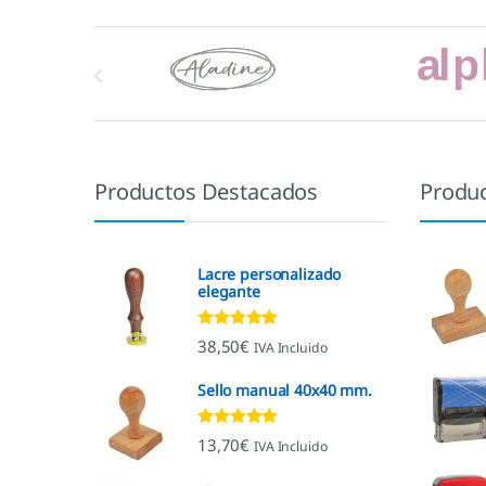
Marcas De Carrusel
Productos Destacados
Produ
Lacre personalizado
elegante
Valorado con
38,50
€
IVA Incluido
4.92
de 5
Sello manual 40x40 mm.
Valorado con
13,70
€
IVA Incluido
4.96
de 5