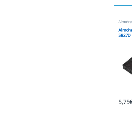
Almohadi
Automát
Almoha
S827D
5,75