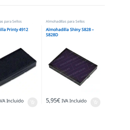
as para Sellos
Almohadillas para Sellos
os
,
Almohadillas Trodat
Automáticos
,
Almohadillas Shiny
lla Printy 4912
Almohadilla Shiny S828 –
S828D
5,95
€
IVA Incluido
IVA Incluido