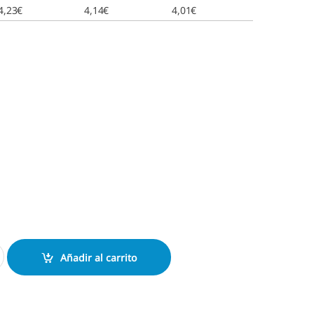
4,23
€
4,14
€
4,01
€
9412 cantidad
Añadir al carrito