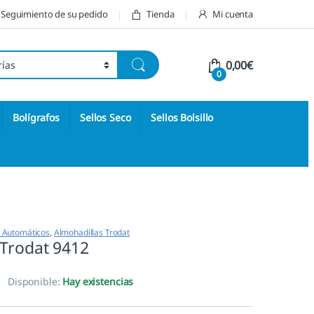
Seguimiento de su pedido
Tienda
Mi cuenta
0,00
€
0
Bolígrafos
Sellos Seco
Sellos Bolsillo
s Automáticos
,
Almohadillas Trodat
 Trodat 9412
Disponible:
Hay existencias