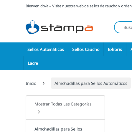
Saltar a la navegación
Saltar al contenido
Bienvenido/a – Visite nuestra web de sellos de caucho y orde
Búsqueda
Sellos Automáticos
Sellos Caucho
Exlibris
Lacre
Inicio
Almohadillas para Sellos Automáticos
Mostrar Todas Las Categorías
Almohadillas para Sellos