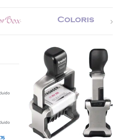
cluido
cluido
076