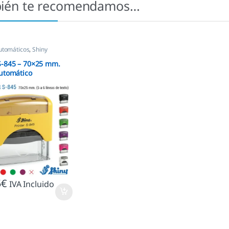
ién te recomendamos…
utomáticos
,
Shiny
S-845 – 70×25 mm.
Automático
alizado
5
€
IVA Incluido