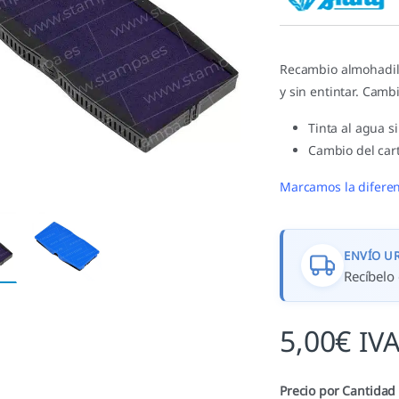
valoracione
s de
clientes
Recambio almohadill
y sin entintar. Camb
Tinta al agua s
Cambio del cart
Marcamos la diferen
ENVÍO U
Recíbelo 
5,00
€
IVA
Precio por Cantidad