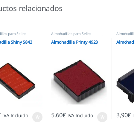
uctos relacionados
llas para Sellos
Almohadillas para Sellos
Almohadill
icos
,
Almohadillas
Automáticos
,
Almohadillas Trodat
Automátic
cas
,
Almohadillas Shiny
dilla Shiny S843
Almohadilla Printy 4923
Almohadi
€
5,60
€
3,90
€
IVA Incluido
IVA Incluido