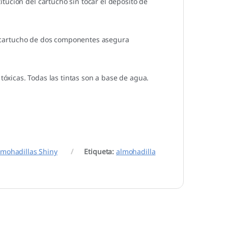
tución del cartucho sin tocar el depósito de
 de cartucho de dos componentes asegura
tóxicas. Todas las tintas son a base de agua.
lmohadillas Shiny
Etiqueta:
almohadilla