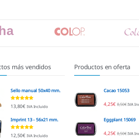
ctos más vendidos
Productos en oferta
Sello manual 50x40 mm.
Cacao 15053
4,25
€
8,50
€
IVA In
Valorado con
13,80
€
IVA Incluido
4.80
de 5
Imprint 13 - 56x21 mm.
Eggplant 15069
4,25
€
8,50
€
IVA In
Valorado con
12,50
€
IVA Incluido
4.96
de 5