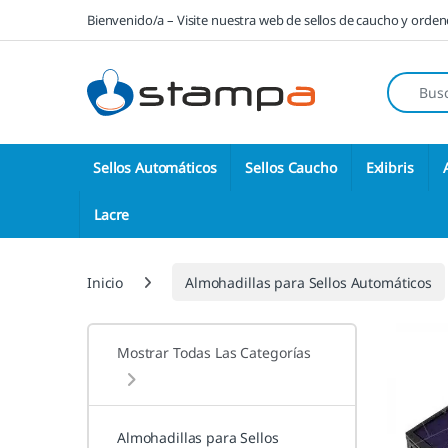
Saltar a la navegación
Saltar al contenido
Bienvenido/a – Visite nuestra web de sellos de caucho y orde
Búsqueda
Sellos Automáticos
Sellos Caucho
Exlibris
Lacre
Inicio
Almohadillas para Sellos Automáticos
Mostrar Todas Las Categorías
Almohadillas para Sellos