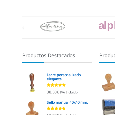
Marcas De Carrusel
Productos Destacados
Produ
Lacre personalizado
elegante
Valorado con
38,50
€
IVA Incluido
4.92
de 5
Sello manual 40x40 mm.
Valorado con