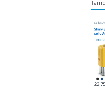
Tamb
Sellos A
Shiny 
sello 
Person
22,7