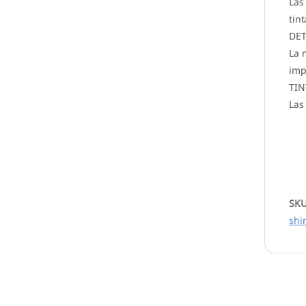
Las
tint
DET
La 
imp
TIN
Las
SK
shi