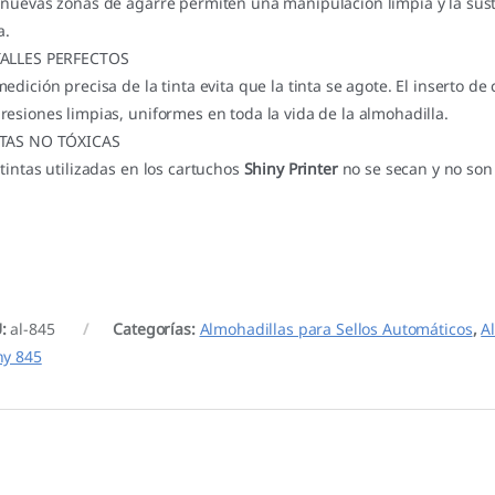
 nuevas zonas de agarre permiten una manipulación limpia y la susti
a.
ALLES PERFECTOS
medición precisa de la tinta evita que la tinta se agote. El inserto
resiones limpias, uniformes en toda la vida de la almohadilla.
TAS NO TÓXICAS
 tintas utilizadas en los cartuchos
Shiny Printer
no se secan y no son 
U:
al-845
Categorías:
Almohadillas para Sellos Automáticos
,
A
ny 845