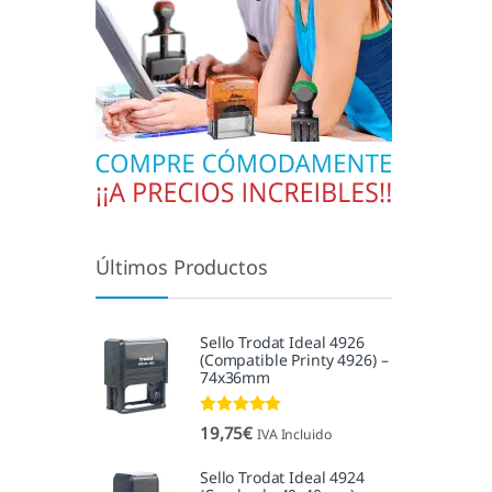
Últimos Productos
Sello Trodat Ideal 4926
(Compatible Printy 4926) –
74x36mm
Valorado con
19,75
€
IVA Incluido
5.00
de 5
Sello Trodat Ideal 4924