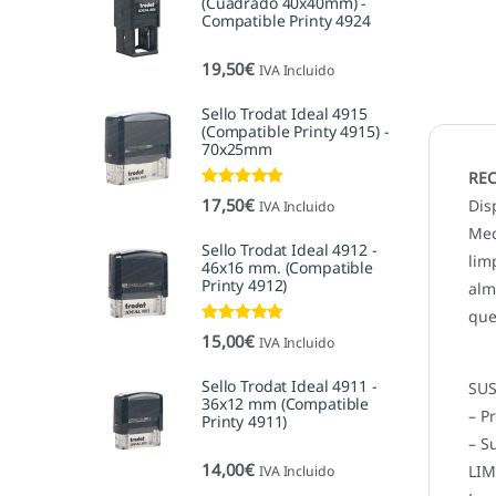
(Cuadrado 40x40mm) -
Compatible Printy 4924
19,50
€
IVA Incluido
Sello Trodat Ideal 4915
(Compatible Printy 4915) -
70x25mm
REC
Valorado con
17,50
€
Dis
IVA Incluido
5.00
de 5
Med
Sello Trodat Ideal 4912 -
lim
46x16 mm. (Compatible
Printy 4912)
alm
que
Valorado con
15,00
€
IVA Incluido
5.00
de 5
Sello Trodat Ideal 4911 -
SUS
36x12 mm (Compatible
– P
Printy 4911)
– S
14,00
€
LIM
IVA Incluido