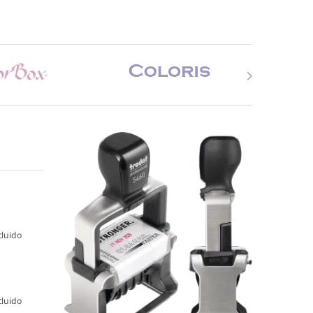
cluido
cluido