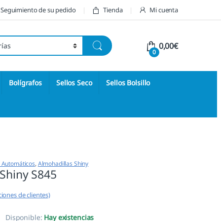
Seguimiento de su pedido
Tienda
Mi cuenta
0,00
€
0
Bolígrafos
Sellos Seco
Sellos Bolsillo
s Automáticos
,
Almohadillas Shiny
 Shiny S845
iones de clientes)
Disponible:
Hay existencias