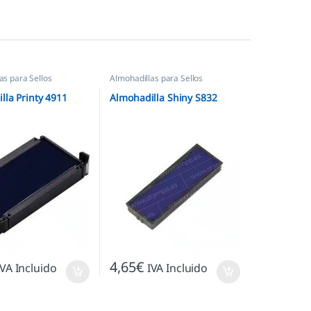
as para Sellos
Almohadillas para Sellos
os
,
Almohadillas Trodat
Automáticos
,
Almohadillas Shiny
lla Printy 4911
Almohadilla Shiny S832
4,65
€
IVA Incluido
IVA Incluido