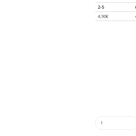
2-5
4,90
€
Almohadilla Shiny S