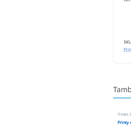
SK
Pri
Tamb
Trodat
,
Printy