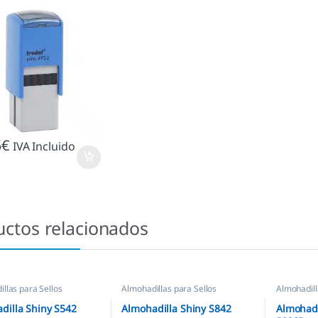
5
€
IVA Incluido
uctos relacionados
llas para Sellos
Almohadillas para Sellos
Almohadill
icos
,
Almohadillas Shiny
Automáticos
,
Almohadillas
Automátic
Ecológicas
,
Almohadillas Shiny
dilla Shiny S542
Almohadilla Shiny S842
Almohadi