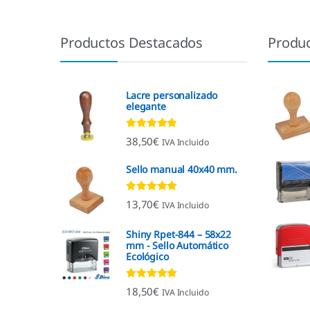
Productos Destacados
Produ
Lacre personalizado
elegante
Valorado con
38,50
€
IVA Incluido
4.92
de 5
Sello manual 40x40 mm.
Valorado con
13,70
€
IVA Incluido
4.96
de 5
Shiny Rpet-844 – 58x22
mm - Sello Automático
Ecológico
Valorado con
18,50
€
IVA Incluido
4.96
de 5