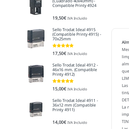
(Cuadrado 40x40mm) -
Compatible Printy 4924
19,50
€
IVA Incluido
Sello Trodat Ideal 4915
(Compatible Printy 4915) -
70x25mm
Alm
Med
Valorado con
17,50
€
IVA Incluido
5.00
de 5
lim
alm
Sello Trodat Ideal 4912 -
46x16 mm. (Compatible
que
Printy 4912)
LIM
Las
Valorado con
15,00
€
IVA Incluido
5.00
de 5
tint
DET
Sello Trodat Ideal 4911 -
36x12 mm (Compatible
La 
Printy 4911)
imp
TIN
14,00
€
IVA Incluido
Las