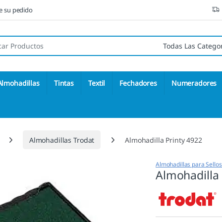
ne su pedido
 de:
Almohadillas
Tintas
Textil
Fechadores
Numeradores
Almohadillas Trodat
Almohadilla Printy 4922
Almohadillas para Sello
Almohadilla 