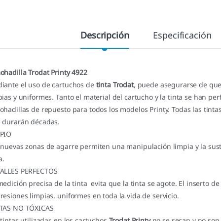
Descripción
Especificación
ohadilla Trodat Printy 4922
iante el uso de cartuchos de
tinta Trodat
, puede asegurarse de que
pias y uniformes. Tanto el material del cartucho y la tinta se han p
ohadillas de repuesto para todos los modelos Printy. Todas las tinta
 durarán décadas.
PIO
 nuevas zonas de agarre permiten una manipulación limpia y la susti
a.
ALLES PERFECTOS
medición precisa de la tinta evita que la tinta se agote. El inserto
resiones limpias, uniformes en toda la vida de servicio.
TAS NO TÓXICAS
 tintas utilizadas en los cartuchos
Trodat Printy
no se secan y no son 