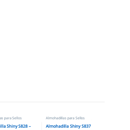
as para Sellos
Almohadillas para Sellos
os
,
Almohadillas Shiny
Automáticos
,
Almohadillas Shiny
lla Shiny S828 –
Almohadilla Shiny S837