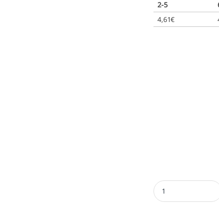
2-5
4,61
€
Almohadilla Printy 