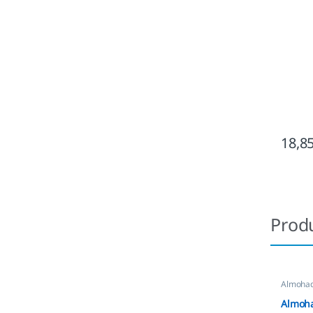
18,8
Prod
Almohadi
Automát
Almoha