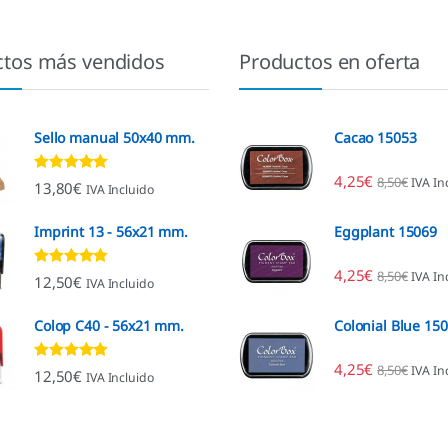
ctos más vendidos
Productos en oferta
Sello manual 50x40 mm.
Cacao 15053
4,25
€
8,50
€
IVA In
Valorado con
13,80
€
IVA Incluido
4.80
de 5
Imprint 13 - 56x21 mm.
Eggplant 15069
4,25
€
8,50
€
IVA In
Valorado con
12,50
€
IVA Incluido
4.96
de 5
Colop C40 - 56x21 mm.
Colonial Blue 15
4,25
€
8,50
€
IVA In
Valorado con
12,50
€
IVA Incluido
4.89
de 5