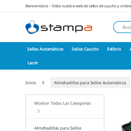
Saltar a la navegación
Saltar al contenido
Bienvenido/a – Visite nuestra web de sellos de caucho y orde
Búsqueda
Sellos Automáticos
Sellos Caucho
Exlibris
Lacre
Inicio
Almohadillas para Sellos Automáticos
Mostrar Todas Las Categorías
Almohadillas para Sellos