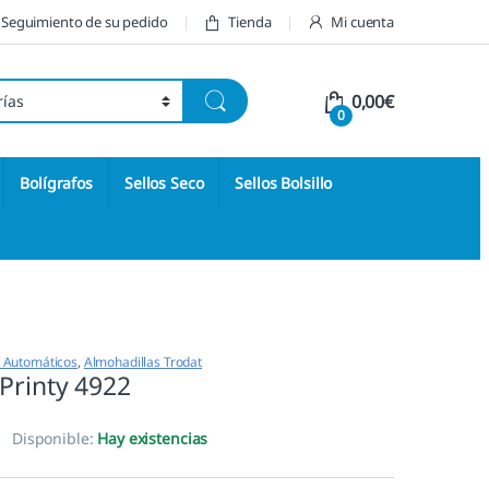
Seguimiento de su pedido
Tienda
Mi cuenta
0,00
€
0
Bolígrafos
Sellos Seco
Sellos Bolsillo
s Automáticos
,
Almohadillas Trodat
Printy 4922
Disponible:
Hay existencias