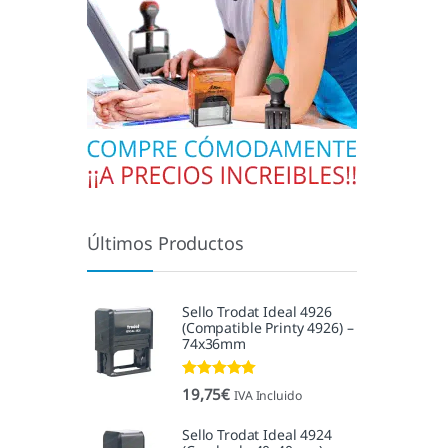
Últimos Productos
Sello Trodat Ideal 4926
(Compatible Printy 4926) –
74x36mm
Valorado con
19,75
€
IVA Incluido
5.00
de 5
Sello Trodat Ideal 4924