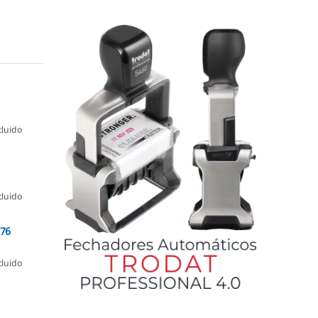
cluido
cluido
076
cluido