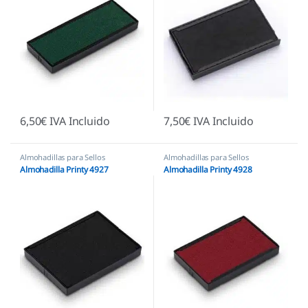
6,50
€
IVA Incluido
7,50
€
IVA Incluido
Almohadillas para Sellos
Almohadillas para Sellos
Automáticos
,
Almohadillas Trodat
Automáticos
,
Almohadillas Trodat
Almohadilla Printy 4927
Almohadilla Printy 4928