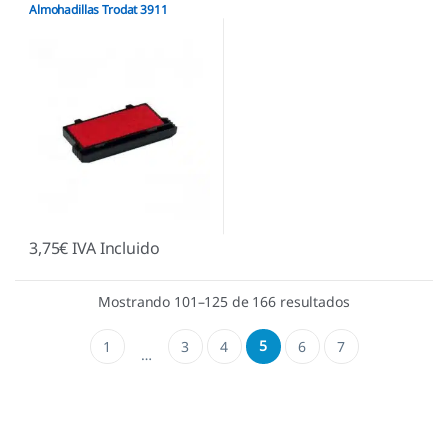
Automáticos
,
Almohadillas Trodat
Almohadillas Trodat 3911
3,75
€
IVA Incluido
Mostrando 101–125 de 166 resultados
5
1
3
4
6
7
…