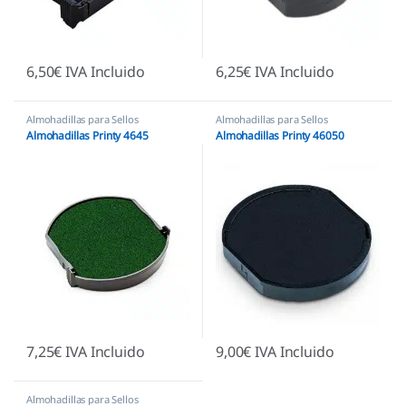
6,50
€
IVA Incluido
6,25
€
IVA Incluido
Almohadillas para Sellos
Almohadillas para Sellos
Automáticos
,
Almohadillas Trodat
Automáticos
,
Almohadillas Trodat
Almohadillas Printy 4645
Almohadillas Printy 46050
7,25
€
IVA Incluido
9,00
€
IVA Incluido
Almohadillas para Sellos