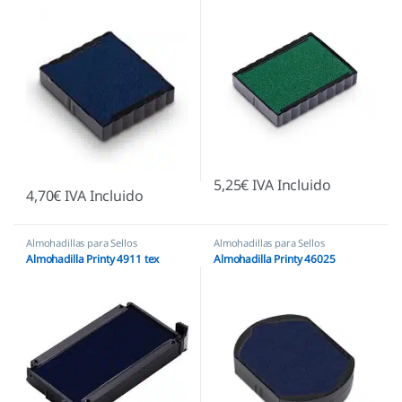
5,25
€
IVA Incluido
4,70
€
IVA Incluido
Almohadillas para Sellos
Almohadillas para Sellos
Automáticos
,
Almohadillas Trodat
,
Automáticos
,
Almohadillas Trodat
Almohadilla Printy 4911 tex
Almohadilla Printy 46025
Sellos textiles para ropa