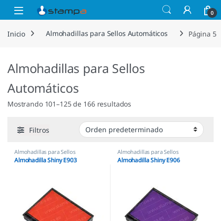
Saltar a la navegación
Saltar al contenido
Open
0
Inicio
Almohadillas para Sellos Automáticos
Página 5
Almohadillas para Sellos
Automáticos
Mostrando 101–125 de 166 resultados
Filtros
Almohadillas para Sellos
Almohadillas para Sellos
Automáticos
,
Almohadillas Shiny
Automáticos
,
Almohadillas Shiny
Almohadilla Shiny E903
Almohadilla Shiny E906