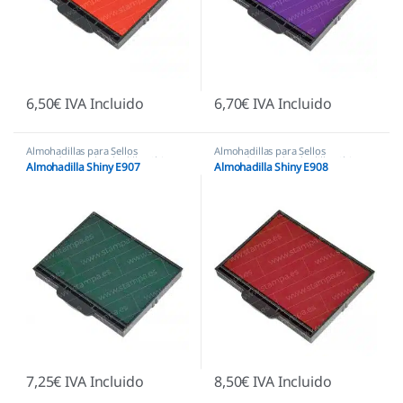
6,50
€
IVA Incluido
6,70
€
IVA Incluido
Almohadillas para Sellos
Almohadillas para Sellos
Automáticos
,
Almohadillas Shiny
Automáticos
,
Almohadillas Shiny
Almohadilla Shiny E907
Almohadilla Shiny E908
7,25
€
IVA Incluido
8,50
€
IVA Incluido