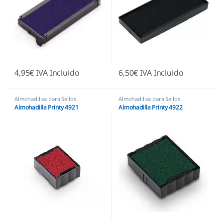
4,95
€
IVA Incluido
6,50
€
IVA Incluido
Almohadillas para Sellos
Almohadillas para Sellos
Automáticos
,
Almohadillas Trodat
Automáticos
,
Almohadillas Trodat
Almohadilla Printy 4921
Almohadilla Printy 4922