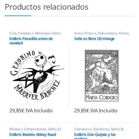
Productos relacionados
Cine
,
Fantasía y Mitología
,
Sellos
Arte y Pintura
,
Naturaleza y Flores
,
Ex Libris
Personajes y Figuras
,
Sellos Ex
Exlibris Pesadilla antes de
Sello ex libris L’Ermitage
Libris
navidad
29,85
€
IVA Incluido
29,85
€
IVA Incluido
Música y Compositores
,
Sellos Ex
Literatura y Escritores
,
Sellos Ex
Libris
Libris
Exlibris Beatles Abbey Road
Exlibris Don Quijote y los
molinos