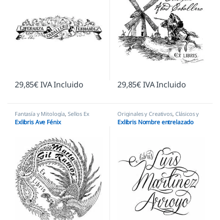
29,85
€
IVA Incluido
29,85
€
IVA Incluido
Fantasía y Mitología
,
Sellos Ex
Originales y Creativos
,
Clásicos y
Libris
Orlas
,
Sellos Ex Libris
Exlibris Ave Fénix
Exlibris Nombre entrelazado