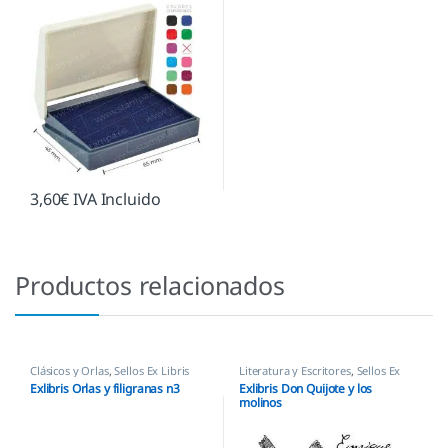
3,60
€
IVA Incluido
Productos relacionados
Clásicos y Orlas
,
Sellos Ex Libris
Literatura y Escritores
,
Sellos Ex
Libris
Exlibris Orlas y filigranas n3
Exlibris Don Quijote y los
molinos