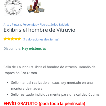
Arte y Pintura
,
Personajes y Figuras
,
Sellos Ex Libris
Exlibris el hombre de Vitruvio
(
7
valoraciones de clientes)
Valorado con
7
5.00
de 5 en
Disponible:
Hay existencias
base a
valoracione
s de
clientes
Sello de Caucho Ex Libris el hombre de vitruvio. Tamaño de
Impresión 37×37 mm.
Sello manual realizado en caucho y montado en una
montura de madera.
Sello realizado individualmente para una calidad óptima.
ENVÍO GRATUITO (para toda la península)