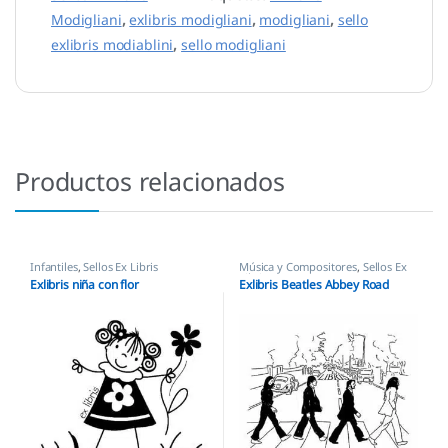
Modigliani
,
exlibris modigliani
,
modigliani
,
sello
exlibris modiablini
,
sello modigliani
Productos relacionados
Infantiles
,
Sellos Ex Libris
Música y Compositores
,
Sellos Ex
Libris
Exlibris niña con flor
Exlibris Beatles Abbey Road