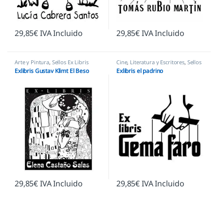
29,85
€
IVA Incluido
29,85
€
IVA Incluido
Arte y Pintura
,
Sellos Ex Libris
Cine
,
Literatura y Escritores
,
Sellos
Ex Libris
Exlibris Gustav Klimt El Beso
Exlibris el padrino
29,85
€
IVA Incluido
29,85
€
IVA Incluido