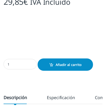
29,85
€
IVA Incluido
Exlibris Modigliani cantidad
Añadir al carrito
Descripción
Especificación
Come