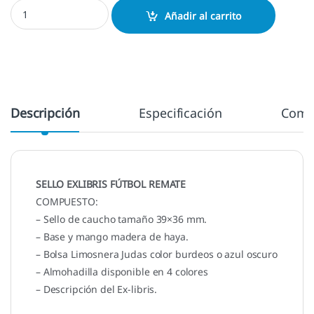
Exlibris Futbol remate cantidad
Añadir al carrito
Descripción
Especificación
Come
SELLO EXLIBRIS FÚTBOL REMATE
COMPUESTO:
– Sello de caucho tamaño 39×36 mm.
– Base y mango madera de haya.
– Bolsa Limosnera Judas color burdeos o azul oscuro
– Almohadilla disponible en 4 colores
– Descripción del Ex-libris.