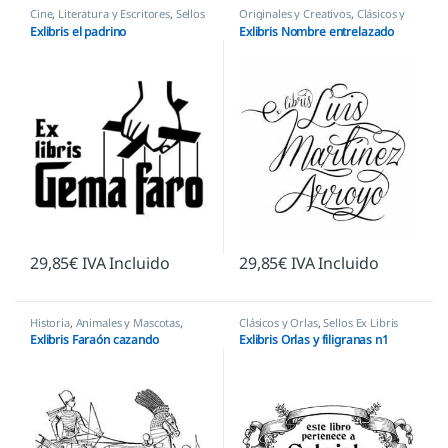
Cine
,
Literatura y Escritores
,
Sellos
Originales y Creativos
,
Clásicos y
Ex Libris
Orlas
,
Sellos Ex Libris
Exlibris el padrino
Exlibris Nombre entrelazado
29,85
€
IVA Incluido
29,85
€
IVA Incluido
Historia
,
Animales y Mascotas
,
Clásicos y Orlas
,
Sellos Ex Libris
Sellos Ex Libris
Exlibris Faraón cazando
Exlibris Orlas y filigranas n1