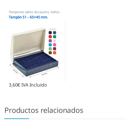
Tampones sellos de caucho
,
Sellos
empresas
Tampón S1 – 65×45 mm.
3,60
€
IVA Incluido
Productos relacionados