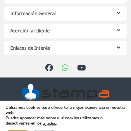
Información General
Atención al cliente
Enlaces de Interés
Utilizamos cookies para ofrecerte la mejor experiencia en nuestra
Atención telefónica de 10:00 h.
web.
a 13:00 h. de Lunes a Viernes
Puedes aprender más sobre qué cookies utilizamos o
956 344 058
desactivarlas en los
.
ajustes