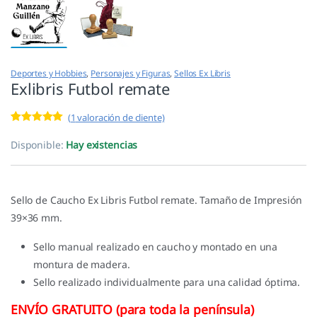
Deportes y Hobbies
,
Personajes y Figuras
,
Sellos Ex Libris
Exlibris Futbol remate
(
1
valoración de cliente)
Valorado con
1
5.00
de 5 en
Disponible:
Hay existencias
base a
valoración de
un cliente
Sello de Caucho Ex Libris Futbol remate. Tamaño de Impresión
39×36 mm.
Sello manual realizado en caucho y montado en una
montura de madera.
Sello realizado individualmente para una calidad óptima.
ENVÍO GRATUITO (para toda la península)