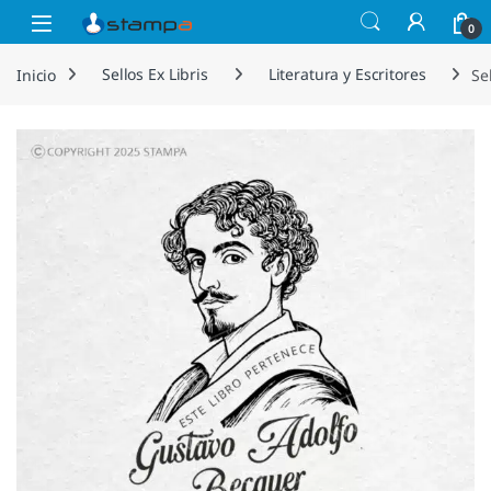
Saltar a la navegación
Saltar al contenido
Open
0
Inicio
Sellos Ex Libris
Literatura y Escritores
Se