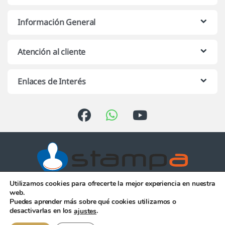
Información General
Atención al cliente
Enlaces de Interés
Utilizamos cookies para ofrecerte la mejor experiencia en nuestra
Atención telefónica de 10:00 h.
web.
a 13:00 h. de Lunes a Viernes
Puedes aprender más sobre qué cookies utilizamos o
956 344 058
desactivarlas en los
.
ajustes