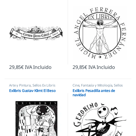
29,85
€
IVA Incluido
29,85
€
IVA Incluido
Arte y Pintura
,
Sellos Ex Libris
Cine
,
Fantasía y Mitología
,
Sellos
Ex Libris
Exlibris Gustav Klimt El Beso
Exlibris Pesadilla antes de
navidad