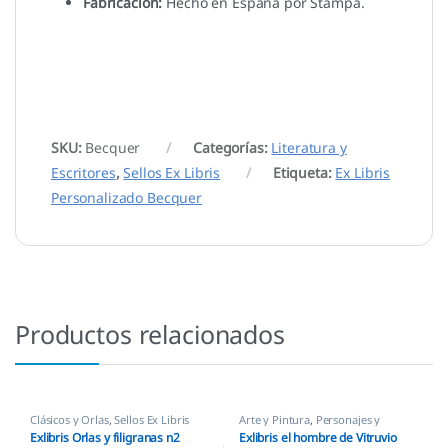
Fabricación:
Hecho en España por Stampa.
SKU:
Becquer
Categorías:
Literatura y
Escritores
,
Sellos Ex Libris
Etiqueta:
Ex Libris
Personalizado Becquer
Productos relacionados
Clásicos y Orlas
,
Sellos Ex Libris
Arte y Pintura
,
Personajes y
Figuras
,
Sellos Ex Libris
Exlibris Orlas y filigranas n2
Exlibris el hombre de Vitruvio