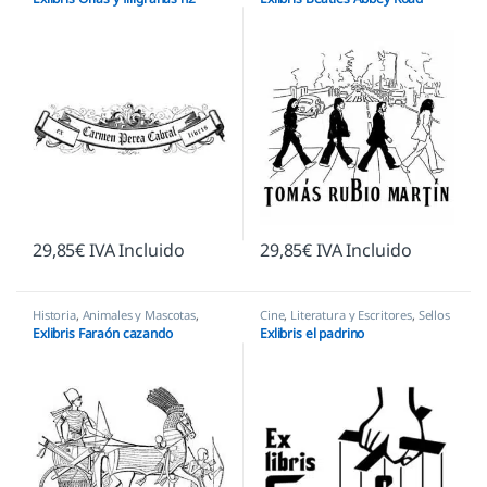
29,85
€
IVA Incluido
29,85
€
IVA Incluido
Historia
,
Animales y Mascotas
,
Cine
,
Literatura y Escritores
,
Sellos
Sellos Ex Libris
Ex Libris
Exlibris Faraón cazando
Exlibris el padrino