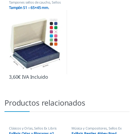
Tampones sellos de caucho
,
Sellos
empresas
Tampón S1 – 65×45 mm.
3,60
€
IVA Incluido
Productos relacionados
Clásicos y Orlas
,
Sellos Ex Libris
Música y Compositores
,
Sellos Ex
Libris
Exlibris Orlas y filigranas n2
Exlibris Beatles Abbey Road