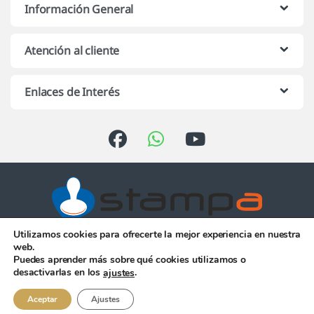
Información General
Atención al cliente
Enlaces de Interés
Utilizamos cookies para ofrecerte la mejor experiencia en nuestra
Atención telefónica de 10:00 h.
web.
a 13:00 h. de Lunes a Viernes
Puedes aprender más sobre qué cookies utilizamos o
956 344 058
desactivarlas en los
.
ajustes
Aceptar
Ajustes