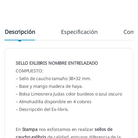
Descripción
Especificación
Come
SELLO EXLIBRIS NOMBRE ENTRELAZADO
COMPUESTO:
– Sello de caucho tamaño 38×32 mm.
– Base y mango madera de haya.
– Bolsa Limosnera Judas color burdeos o azul oscuro
– Almohadilla disponible en 4 colores
– Descripción del Ex-libris.
En
Stampa
nos esforzamos en realizar
sellos de
caucho exlibris
de calidad, esto nos diferencia de la