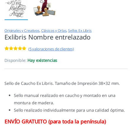
Originales y Creativos
,
Clásicos y Orlas
,
Sellos Ex Libris
Exlibris Nombre entrelazado
(
5
valoraciones de clientes)
Valorado con
5
5.00
de 5 en
Disponible:
Hay existencias
base a
valoracione
s de
clientes
Sello de Caucho Ex Libris. Tamaño de Impresión 38×32 mm.
Sello manual realizado en caucho y montado en una
montura de madera.
Sello realizado individualmente para una calidad óptima.
ENVÍO GRATUITO (para toda la península)