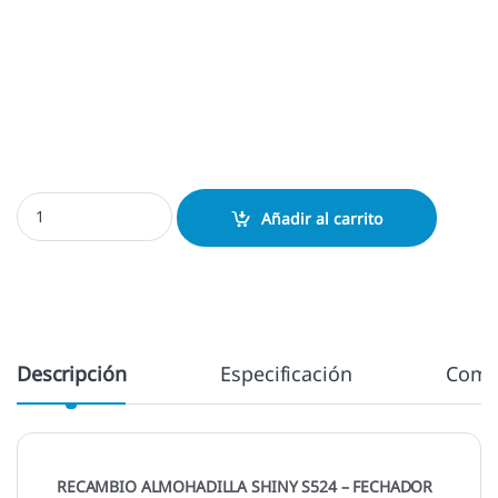
Almohadilla Shiny S524 - S524D cantidad
Añadir al carrito
Descripción
Especificación
Come
RECAMBIO ALMOHADILLA SHINY S524 – FECHADOR