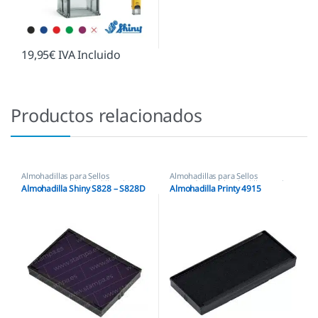
19,95
€
IVA Incluido
Productos relacionados
Almohadillas para Sellos
Almohadillas para Sellos
Automáticos
,
Almohadillas Shiny
Automáticos
,
Almohadillas Trodat
Almohadilla Shiny S828 – S828D
Almohadilla Printy 4915