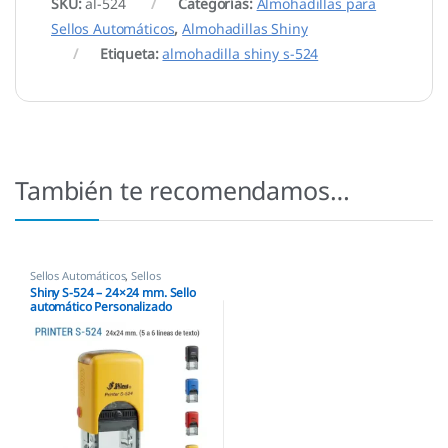
SKU:
al-524
Categorías:
Almohadillas para
Sellos Automáticos
,
Almohadillas Shiny
Etiqueta:
almohadilla shiny s-524
También te recomendamos…
Sellos Automáticos
,
Sellos
empresas
,
Shiny
Shiny S-524 – 24×24 mm. Sello
automático Personalizado
Cuadrado