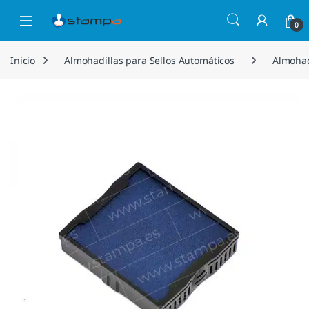
Saltar a la navegación
Saltar al contenido
Open
0
Inicio
Almohadillas para Sellos Automáticos
Almohad