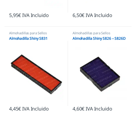
5,95
€
IVA Incluido
6,50
€
IVA Incluido
Almohadillas para Sellos
Almohadillas para Sellos
Automáticos
,
Almohadillas Shiny
Automáticos
,
Almohadillas Shiny
Almohadilla Shiny S831
Almohadilla Shiny S826 – S826D
4,45
€
IVA Incluido
4,60
€
IVA Incluido