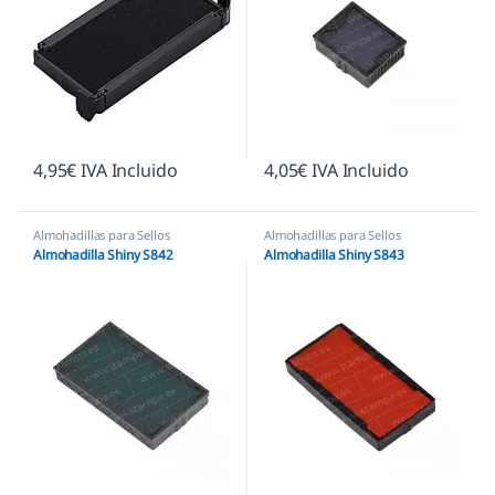
4,95
€
IVA Incluido
4,05
€
IVA Incluido
Almohadillas para Sellos
Almohadillas para Sellos
Automáticos
,
Almohadillas
Automáticos
,
Almohadillas
Almohadilla Shiny S842
Almohadilla Shiny S843
Ecológicas
,
Almohadillas Shiny
Ecológicas
,
Almohadillas Shiny