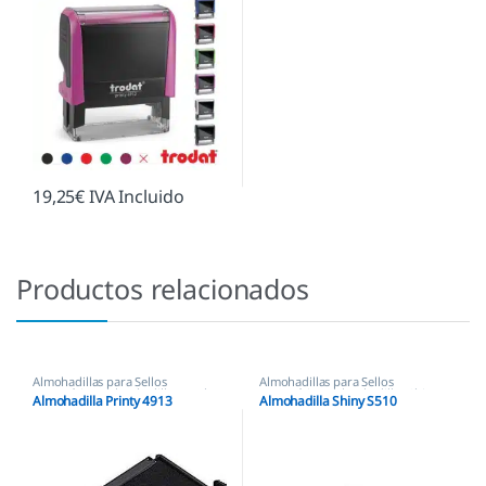
19,25
€
IVA Incluido
Productos relacionados
Almohadillas para Sellos
Almohadillas para Sellos
Automáticos
,
Almohadillas Trodat
Automáticos
,
Almohadillas Shiny
Almohadilla Printy 4913
Almohadilla Shiny S510