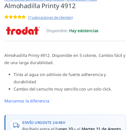
Almohadilla Printy 4912
(
7
valoraciones de clientes)
Valorado con
7
5.00
de 5 en
Disponible:
Hay existencias
base a
valoracione
s de
clientes
Almohadilla Printy 4912. Disponible en 5 colores. Cambio fácil y
de una larga durabilidad.
Tinta al agua sin aditivos de fuerte adherencia y
durabilidad
Cambio del cartucho muy sencillo con un solo click.
Marcamos la diferencia
ENVÍO URGENTE 24/48H
Recíbelo entre el
Lunes 10
y el
Martes 11 de Agosto