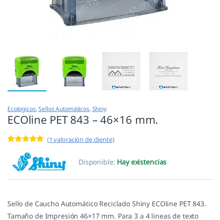
Ecologicos
,
Sellos Automáticos
,
Shiny
ECOline PET 843 – 46×16 mm.
(
1
valoración de cliente)
Valorado con
1
5.00
de 5 en
Disponible:
Hay existencias
base a
valoración de
un cliente
Sello de Caucho Automático Reciclado Shiny ECOline PET 843.
Tamaño de Impresión 46×17 mm. Para 3 a 4 lineas de texto