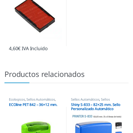
4,60
€
IVA Incluido
Productos relacionados
Ecologicos
,
Sellos Automáticos
,
Sellos Automáticos
,
Sellos
Shiny
empresas
,
Shiny
ECOline PET 842 – 36×12 mm.
Shiny S-833 – 82×25 mm. Sello
Personalizado Automático