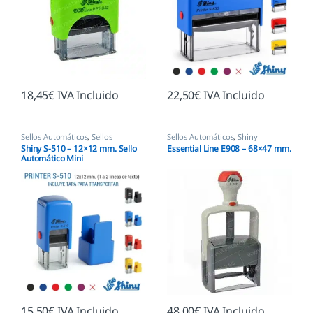
18,45
€
IVA Incluido
22,50
€
IVA Incluido
Sellos Automáticos
,
Sellos
Sellos Automáticos
,
Shiny
empresas
,
Shiny
Shiny S-510 – 12×12 mm. Sello
Essential Line E908 – 68×47 mm.
Automático Mini
15,50
€
IVA Incluido
48,00
€
IVA Incluido