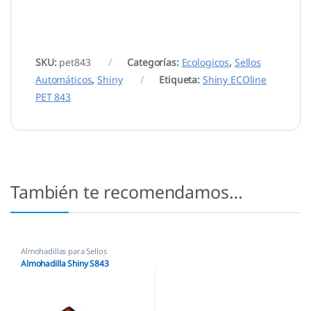
SKU:
pet843
Categorías:
Ecologicos
,
Sellos
Automáticos
,
Shiny
Etiqueta:
Shiny ECOline
PET 843
También te recomendamos…
Almohadillas para Sellos
Automáticos
,
Almohadillas
Almohadilla Shiny S843
Ecológicas
,
Almohadillas Shiny