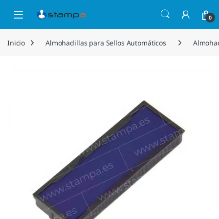
Saltar a la navegación
Saltar al contenido
Open
0
Inicio
Almohadillas para Sellos Automáticos
Almohad