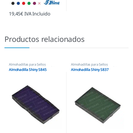
19,45
€
IVA Incluido
Productos relacionados
Almohadillas para Sellos
Almohadillas para Sellos
Automáticos
,
Almohadillas Shiny
Automáticos
,
Almohadillas Shiny
Almohadilla Shiny S845
Almohadilla Shiny S837