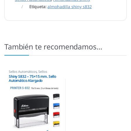
Etiqueta:
almohadilla shiny s832
También te recomendamos…
Sellos Automáticos
,
Sellos
empresas
,
Shiny
Shiny S832 – 75×15 mm. Sello
Automático Alargado