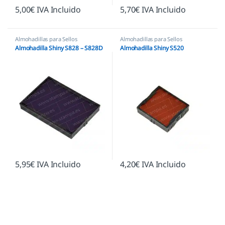
5,00
€
IVA Incluido
5,70
€
IVA Incluido
Almohadillas para Sellos
Almohadillas para Sellos
Automáticos
,
Almohadillas Shiny
Automáticos
,
Almohadillas Shiny
Almohadilla Shiny S828 – S828D
Almohadilla Shiny S520
5,95
€
IVA Incluido
4,20
€
IVA Incluido