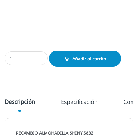
Almohadilla Shiny S832 cantidad
Añadir al carrito
Descripción
Especificación
Come
RECAMBIO ALMOHADILLA SHINY S832