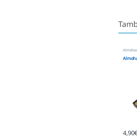
Tamb
Almohadi
Automát
Almoha
4,90