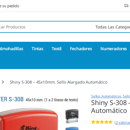
ne su pedido
 de:
Almohadillas
Tintas
Textil
Fechadores
Numeradores
Shiny S-308 – 45x10mm. Sello Alargado Automático
Sellos Automáticos
,
Sell
Shiny S-308
Automático
(
2
valorac
Valorado con
2