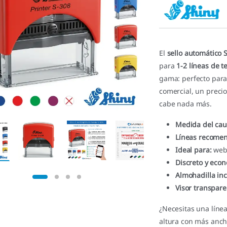
5.00
de 5 en
base a
valoracione
s de
clientes
El
sello automático 
para
1-2 líneas de t
gama: perfecto para
comercial, un prec
cabe nada más.
Medida del cau
Líneas recome
Ideal para:
web,
Discreto y eco
Almohadilla inc
Visor transpar
¿Necesitas una líne
altura con más ancho