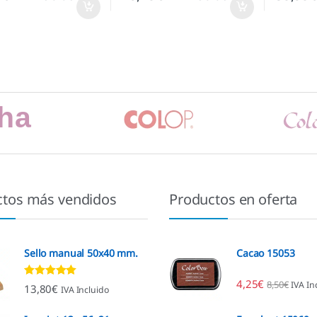
ctos más vendidos
Productos en oferta
Sello manual 50x40 mm.
Cacao 15053
4,25
€
8,50
€
IVA In
Valorado con
13,80
€
IVA Incluido
4.80
de 5