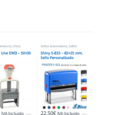
omáticos
,
Shiny
Sellos Automáticos
,
Sellos
empresas
,
Shiny
l Line E903 – 50×30
Shiny S-833 – 82×25 mm.
Sello Personalizado
Automático
€
22,50
€
IVA Incluido
IVA Incluido