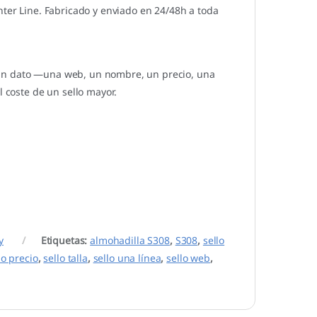
ter Line. Fabricado y enviado en 24/48h a toda
 un dato —una web, un nombre, un precio, una
l coste de un sello mayor.
y
Etiquetas:
almohadilla S308
,
S308
,
sello
lo precio
,
sello talla
,
sello una línea
,
sello web
,