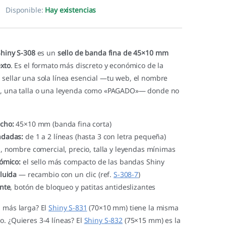
Disponible:
Hay existencias
Shiny S-308
es un
sello de banda fina de 45×10 mm
exto
. Es el formato más discreto y económico de la
 sellar una sola línea esencial —tu web, el nombre
io, una talla o una leyenda como «PAGADO»— donde no
cho:
45×10 mm (banda fina corta)
ndadas:
de 1 a 2 líneas (hasta 3 con letra pequeña)
 nombre comercial, precio, talla y leyendas mínimas
nómico:
el sello más compacto de las bandas Shiny
luida
— recambio con un clic (ref.
S-308-7
)
ente
, botón de bloqueo y patitas antideslizantes
a más larga? El
Shiny S-831
(70×10 mm) tiene la misma
. ¿Quieres 3-4 líneas? El
Shiny S-832
(75×15 mm) es la