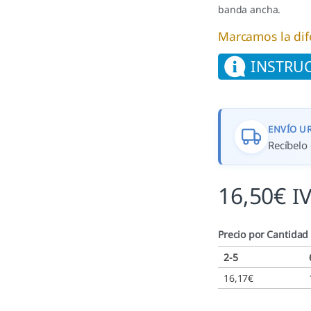
banda ancha.
Marcamos la dif
ENVÍO U
Recíbelo 
16,50
€
I
Precio por Cantidad
2-5
16,17
€