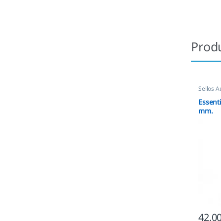
Prod
Sellos A
Essent
mm.
42,0