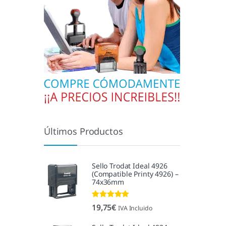
Últimos Productos
Sello Trodat Ideal 4926
(Compatible Printy 4926) –
74x36mm
Valorado con
19,75
€
IVA Incluido
5.00
de 5