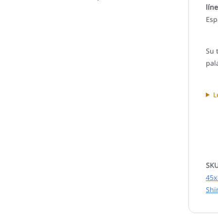
lín
Esp
Su 
pal
L
SK
45x
Shi