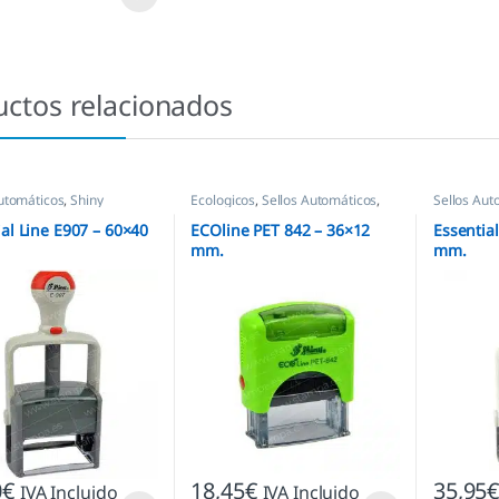
uctos relacionados
utomáticos
,
Shiny
Ecologicos
,
Sellos Automáticos
,
Sellos Aut
Shiny
ial Line E907 – 60×40
ECOline PET 842 – 36×12
Essentia
mm.
mm.
0
€
18,45
€
35,95
IVA Incluido
IVA Incluido