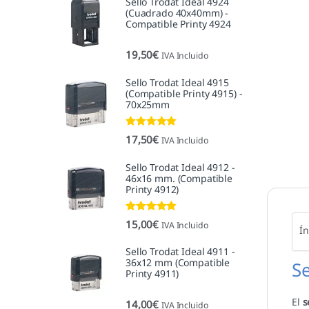
Sello Trodat Ideal 4924
(Cuadrado 40x40mm) -
Compatible Printy 4924
19,50
€
IVA Incluido
Sello Trodat Ideal 4915
(Compatible Printy 4915) -
70x25mm
Valorado con
17,50
€
IVA Incluido
5.00
de 5
Sello Trodat Ideal 4912 -
46x16 mm. (Compatible
Printy 4912)
Valorado con
15,00
€
IVA Incluido
Ín
5.00
de 5
Sello Trodat Ideal 4911 -
36x12 mm (Compatible
S
Printy 4911)
El
s
14,00
€
IVA Incluido