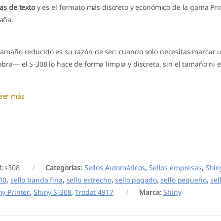
eas de texto
y es el formato más discreto y económico de la gama Prin
aña.
tamaño reducido es su razón de ser: cuando solo necesitas marcar
abra— el S-308 lo hace de forma limpia y discreta, sin el tamaño ni e
eer más
U:
s308
Categorías:
Sellos Automáticos
,
Sellos empresas
,
Shin
10
,
sello banda fina
,
sello estrecho
,
sello pagado
,
sello pequeño
,
sel
ny Printer
,
Shiny S-308
,
Trodat 4917
Marca:
Shiny