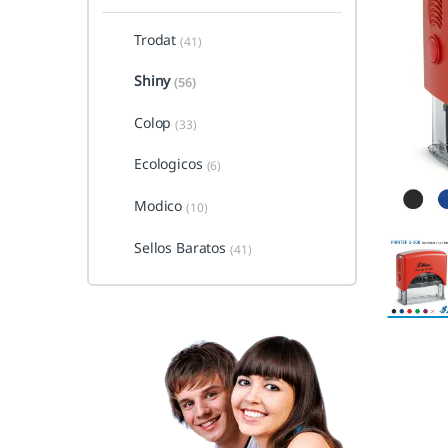
Trodat
(41)
Shiny
(56)
Colop
(33)
Ecologicos
(6)
Modico
(10)
Sellos Baratos
(41)