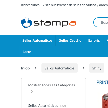
Saltar a la navegación
Saltar al contenido
Bienvenido/a – Visite nuestra web de sellos de caucho y orde
Búsqueda
Sellos Automáticos
Sellos Caucho
Exlibris
Lacre
Inicio
Sellos Automáticos
Shiny
Mostrar Todas Las Categorías
Sellos Automáticos
(182)