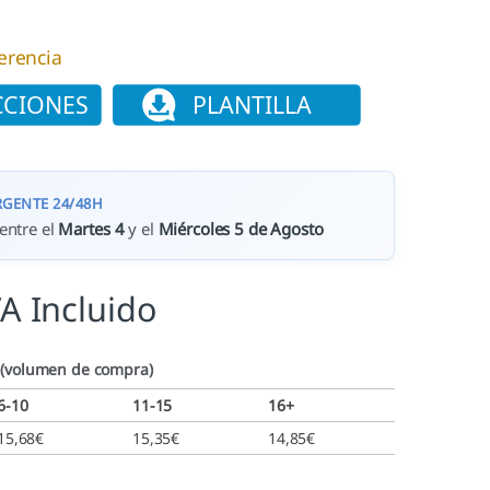
erencia
RGENTE 24/48H
entre el
Martes 4
y el
Miércoles 5 de Agosto
VA Incluido
 (volumen de compra)
6-10
11-15
16+
15,68
€
15,35
€
14,85
€