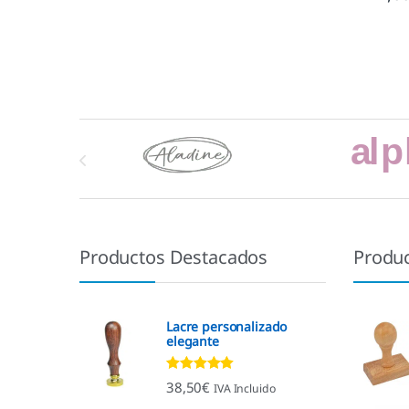
Marcas De Carrusel
Productos Destacados
Produ
Lacre personalizado
elegante
Valorado con
38,50
€
IVA Incluido
4.92
de 5