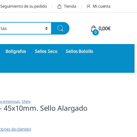
Seguimiento de su pedido
Tienda
Mi cuenta
0,00
€
0
Bolígrafos
Sellos Seco
Sellos Bolsillo
os empresas
,
Shiny
 – 45x10mm. Sello Alargado
iones de clientes)