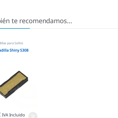
ién te recomendamos…
llas para Sellos
icos
,
Almohadillas Shiny
dilla Shiny S308
€
IVA Incluido