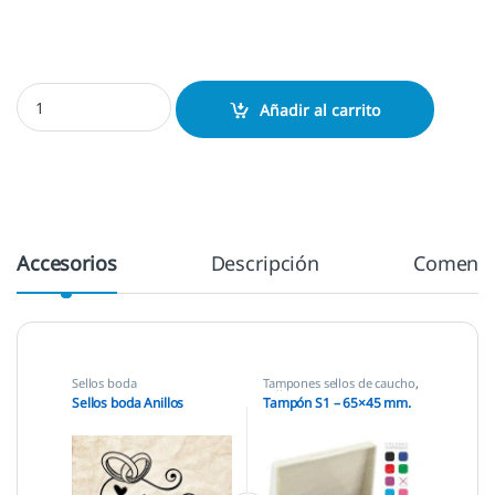
Sellos boda Anillos cantidad
Añadir al carrito
Accesorios
Descripción
Comenta
Sellos boda
Tampones sellos de caucho
,
Sellos empresas
Sellos boda Anillos
Tampón S1 – 65×45 mm.