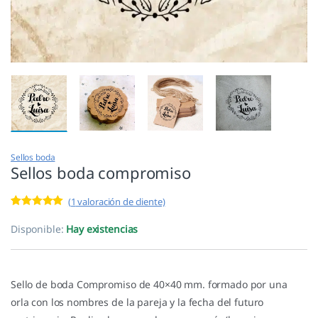
Sellos boda
Sellos boda compromiso
(
1
valoración de cliente)
Valorado con
1
5.00
de 5 en
Disponible:
Hay existencias
base a
valoración de
un cliente
Sello de boda Compromiso de 40×40 mm. formado por una
orla con los nombres de la pareja y la fecha del futuro