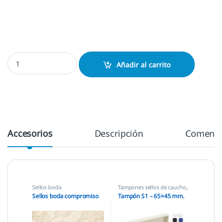
Sellos boda compromiso cantidad
Añadir al carrito
Accesorios
Descripción
Comenta
Sellos boda
Tampones sellos de caucho
,
Sellos empresas
Sellos boda compromiso
Tampón S1 – 65×45 mm.