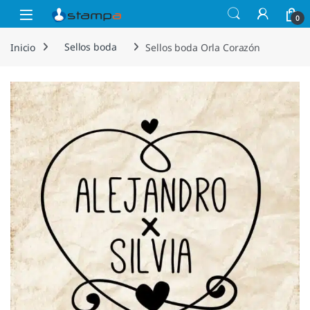
Saltar a la navegación
Saltar al contenido
Open
0
Inicio
Sellos boda
Sellos boda Orla Corazón