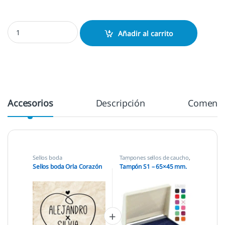
Sellos boda Orla Corazón cantidad
Añadir al carrito
Accesorios
Descripción
Comenta
Sellos boda
Tampones sellos de caucho
,
Sellos empresas
Sellos boda Orla Corazón
Tampón S1 – 65×45 mm.