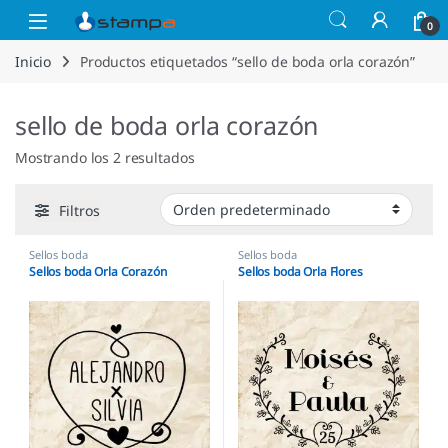
Saltar a la navegación
Saltar al contenido
Open
0
Inicio
Productos etiquetados “sello de boda orla corazón”
sello de boda orla corazón
Mostrando los 2 resultados
Filtros
Sellos boda
Sellos boda
Sellos boda Orla Corazón
Sellos boda Orla Flores