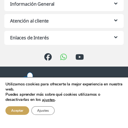
Información General
Atención al cliente
Enlaces de Interés
Utilizamos cookies para ofrecerte la mejor experiencia en nuestra
web.
Puedes aprender más sobre qué cookies utilizamos o
Atención telefónica de 10:00 h.
desactivarlas en los
.
ajustes
a 13:00 h. de Lunes a Viernes
956 344 058
Aceptar
Ajustes