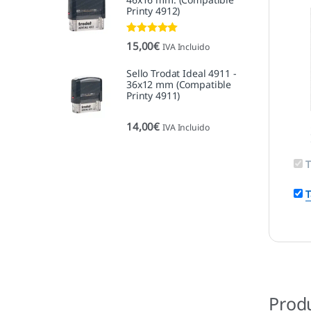
Printy 4912)
Valorado con
15,00
€
IVA Incluido
5.00
de 5
Sello Trodat Ideal 4911 -
36x12 mm (Compatible
Printy 4911)
14,00
€
IVA Incluido
T
T
Prod