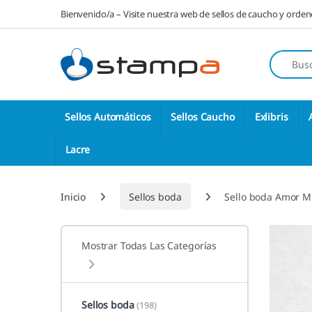
Saltar a la navegación
Saltar al contenido
Bienvenido/a – Visite nuestra web de sellos de caucho y orde
Búsqueda
Sellos Automáticos
Sellos Caucho
Exlibris
Lacre
Inicio
Sellos boda
Sello boda Amor M
Mostrar Todas Las Categorías
Sellos boda
(198)