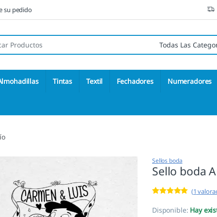
ne su pedido
 de:
Almohadillas
Tintas
Textil
Fechadores
Numeradores
ío
Sellos boda
Sello boda 
(
1
valorac
Valorado con
1
5.00
de 5 en
Disponible:
Hay exis
base a