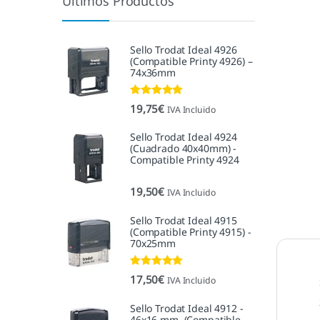
Últimos Productos
Sello Trodat Ideal 4926
(Compatible Printy 4926) –
74x36mm
Valorado con
19,75
€
IVA Incluido
5.00
de 5
Sello Trodat Ideal 4924
(Cuadrado 40x40mm) -
Compatible Printy 4924
19,50
€
IVA Incluido
Sello Trodat Ideal 4915
(Compatible Printy 4915) -
70x25mm
Valorado con
17,50
€
IVA Incluido
5.00
de 5
Sello Trodat Ideal 4912 -
46x16 mm. (Compatible