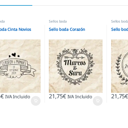
oda
Sellos boda
Sellos bod
boda Cinta Novios
Sello boda Corazón
Sello bod
5
€
21,75
€
21,75
IVA Incluido
IVA Incluido