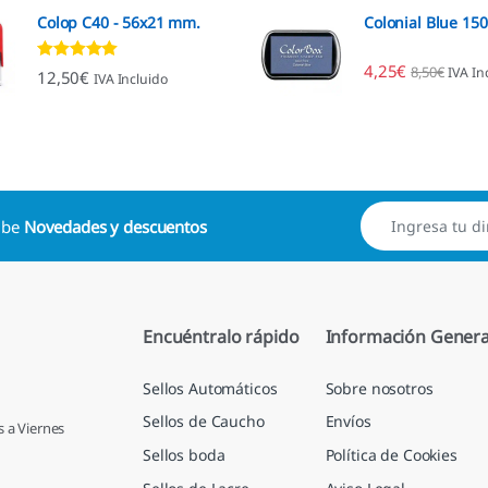
Colop C40 - 56x21 mm.
Colonial Blue 15
4,25
€
8,50
€
IVA In
Valorado con
12,50
€
IVA Incluido
4.89
de 5
cibe
Novedades y descuentos
Encuéntralo rápido
Información Genera
Sellos Automáticos
Sobre nosotros
Sellos de Caucho
Envíos
s a Viernes
Sellos boda
Política de Cookies