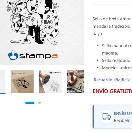
valoración de
un cliente
Sello de boda Amor 
manda la tradición
haya
Sello manual r
madera.
Sello realizado
Modelos únicos
¡Recuerde añadir la 
ENVÍO GRATUITO 
ENVÍO U
Recíbelo 