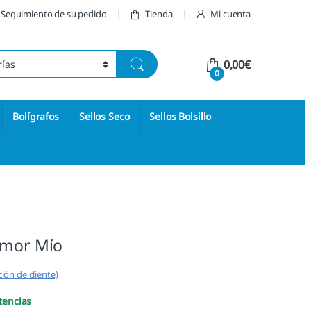
Seguimiento de su pedido
Tienda
Mi cuenta
0,00
€
0
Bolígrafos
Sellos Seco
Sellos Bolsillo
Amor Mío
ión de cliente)
tencias