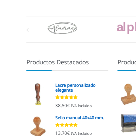
Marcas De Carrusel
Productos Destacados
Produ
Lacre personalizado
elegante
Valorado con
38,50
€
IVA Incluido
4.92
de 5
Sello manual 40x40 mm.
Valorado con
13,70
€
IVA Incluido
4.96
de 5