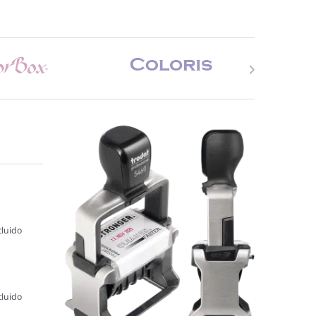
cluido
cluido