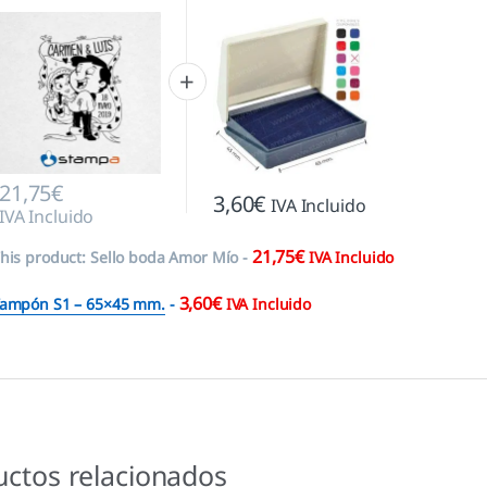
21,75
€
3,60
€
IVA Incluido
IVA Incluido
21,75
€
his product:
Sello boda Amor Mío
-
IVA Incluido
3,60
€
ampón S1 – 65×45 mm.
-
IVA Incluido
uctos relacionados