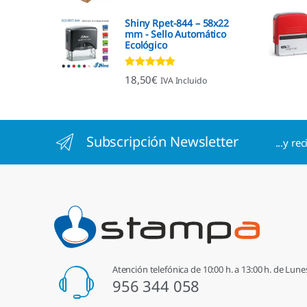
Shiny Rpet-844 – 58x22
mm - Sello Automático
Ecológico
Valorado con
18,50
€
IVA Incluido
4.96
de 5
Subscripción Newsletter
...y re
Atención telefónica de 10:00 h. a 13:00 h. de Lune
956 344 058