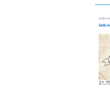
Sellos b
Sello 
21,7