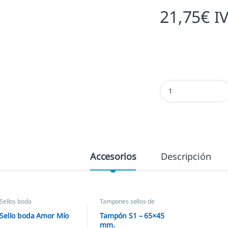
21,75
€
I
Sello boda Amor Mío
Accesorios
Descripción
Sellos boda
Tampones sellos de
caucho
,
Sellos empresas
Sello boda Amor Mío
Tampón S1 – 65×45
mm.