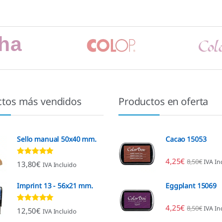
ctos más vendidos
Productos en oferta
Sello manual 50x40 mm.
Cacao 15053
4,25
€
8,50
€
IVA In
Valorado con
13,80
€
IVA Incluido
4.80
de 5
Imprint 13 - 56x21 mm.
Eggplant 15069
4,25
€
8,50
€
IVA In
Valorado con
12,50
€
IVA Incluido
4.96
de 5