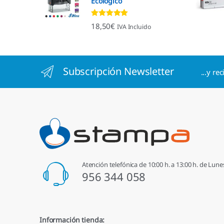
Ecológico
Valorado con
18,50
€
IVA Incluido
4.96
de 5
Subscripción Newsletter
...y re
Atención telefónica de 10:00 h. a 13:00 h. de Lune
956 344 058
Información tienda: