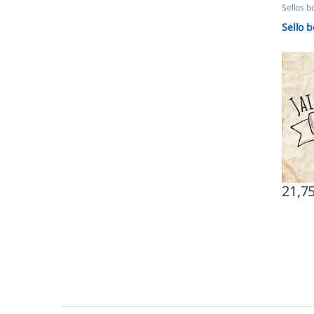
Sellos b
Sello 
21,7