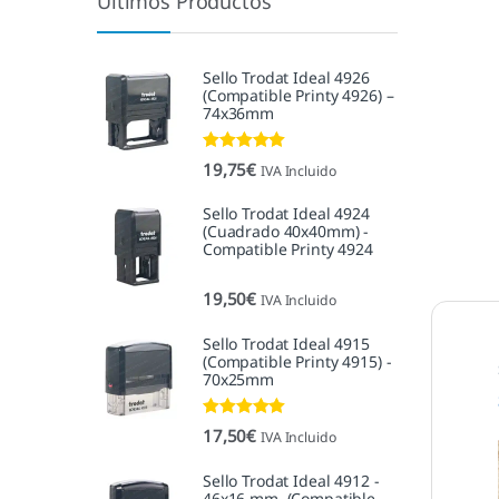
Últimos Productos
Sello Trodat Ideal 4926
(Compatible Printy 4926) –
74x36mm
Valorado con
19,75
€
IVA Incluido
5.00
de 5
Sello Trodat Ideal 4924
(Cuadrado 40x40mm) -
Compatible Printy 4924
19,50
€
IVA Incluido
Sello Trodat Ideal 4915
(Compatible Printy 4915) -
70x25mm
Valorado con
17,50
€
IVA Incluido
5.00
de 5
Sello Trodat Ideal 4912 -
46x16 mm. (Compatible