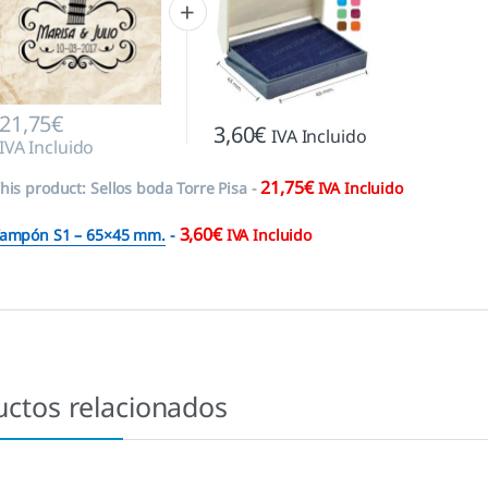
21,75
€
3,60
€
IVA Incluido
IVA Incluido
21,75
€
his product:
Sellos boda Torre Pisa
-
IVA Incluido
3,60
€
ampón S1 – 65×45 mm.
-
IVA Incluido
uctos relacionados