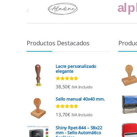
Marcas De Carrusel
Productos Destacados
Produ
Lacre personalizado
elegante
Valorado con
38,50
€
IVA Incluido
4.92
de 5
Sello manual 40x40 mm.
Valorado con
13,70
€
IVA Incluido
4.96
de 5
Shiny Rpet-844 – 58x22
mm - Sello Automático