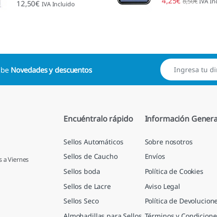
4,25
€
8,50
€
IVA In
Valorado con
12,50
€
IVA Incluido
4.89
de 5
cibe
Novedades y descuentos
Encuéntralo rápido
Información Genera
Sellos Automáticos
Sobre nosotros
Sellos de Caucho
Envíos
s a Viernes
Sellos boda
Política de Cookies
Sellos de Lacre
Aviso Legal
Sellos Seco
Política de Devolucion
Almohadillas para Sellos
Términos y Condicione