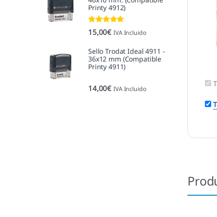
Printy 4912)
Valorado con
15,00
€
IVA Incluido
5.00
de 5
Sello Trodat Ideal 4911 -
36x12 mm (Compatible
Printy 4911)
T
14,00
€
IVA Incluido
T
Prod