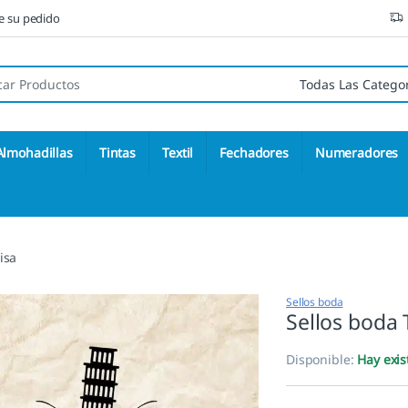
ne su pedido
 de:
Almohadillas
Tintas
Textil
Fechadores
Numeradores
isa
Sellos boda
Sellos boda 
Disponible:
Hay exis