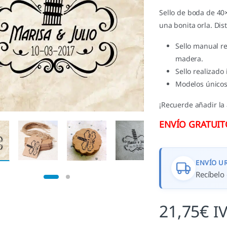
Sello de boda de 40
una bonita orla. Dis
Sello manual r
madera.
Sello realizado
Modelos únicos
¡Recuerde añadir la 
ENVÍO GRATUITO 
ENVÍO U
Recíbelo 
21,75
€
I