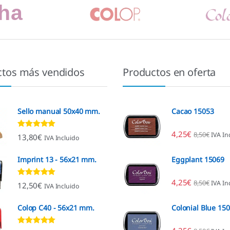
ctos más vendidos
Productos en oferta
Sello manual 50x40 mm.
Cacao 15053
4,25
€
8,50
€
IVA In
Valorado con
13,80
€
IVA Incluido
4.80
de 5
Imprint 13 - 56x21 mm.
Eggplant 15069
4,25
€
8,50
€
IVA In
Valorado con
12,50
€
IVA Incluido
4.96
de 5
Colop C40 - 56x21 mm.
Colonial Blue 15