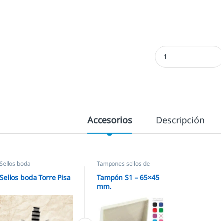
Sellos boda Torre Pi
Accesorios
Descripción
Sellos boda
Tampones sellos de
caucho
,
Sellos empresas
Sellos boda Torre Pisa
Tampón S1 – 65×45
mm.