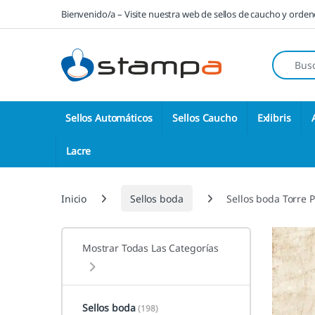
Saltar a la navegación
Saltar al contenido
Bienvenido/a – Visite nuestra web de sellos de caucho y orde
Búsqueda
Sellos Automáticos
Sellos Caucho
Exlibris
Lacre
Inicio
Sellos boda
Sellos boda Torre P
Mostrar Todas Las Categorías
Sellos boda
(198)