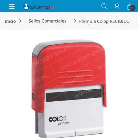
Saltar a la navegación
Saltar al contenido
Open
0
Inicio
Sellos Comerciales
Fórmula Colop RECIBIDO