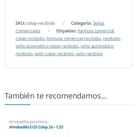
SKU:
colop-recibido
Categoría:
Sellos
Comerciales
Etiquetas:
formula comercial
colop recibido
,
formula comercial recibido
,
recibido
,
sello automático colop recibido
,
sello automático
recibido
,
sello colop recibido
,
sello recibido
También te recomendamos…
Almohadillas para Sellos
Automáticos
,
Almohadillas Colop
,
Almohadilla E/20 Colop 20 – C20
Almohadillas Ecológicas