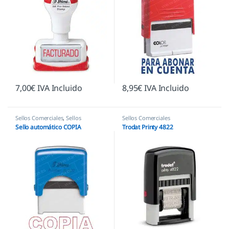
7,00
€
IVA Incluido
8,95
€
IVA Incluido
Sellos Comerciales
,
Sellos
Sellos Comerciales
empresas
Sello automático COPIA
Trodat Printy 4822