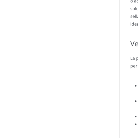
o a
sol
sel
ide
Ve
La 
per