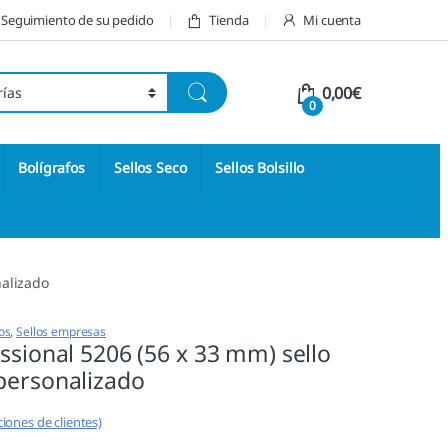
Seguimiento de su pedido
Tienda
Mi cuenta
0,00
€
0
Bolígrafos
Sellos Seco
Sellos Bolsillo
nalizado
os
,
Sellos empresas
ssional 5206 (56 x 33 mm) sello
personalizado
iones de clientes)