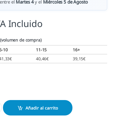
entre el
Martes 4
y el
Miércoles 5 de Agosto
VA Incluido
 (volumen de compra)
6-10
11-15
16+
41,33
€
40,46
€
39,15
€
5206 (56 x 33 mm) sello automático personalizado cantidad
Añadir al carrito