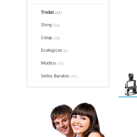
Trodat
(41)
Shiny
(56)
Colop
(33)
Ecologicos
(6)
Modico
(10)
Sellos Baratos
(41)