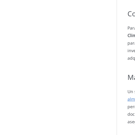
Co
Par
Cli
par
inv
adq
Ma
Un 
alm
per
doc
ase