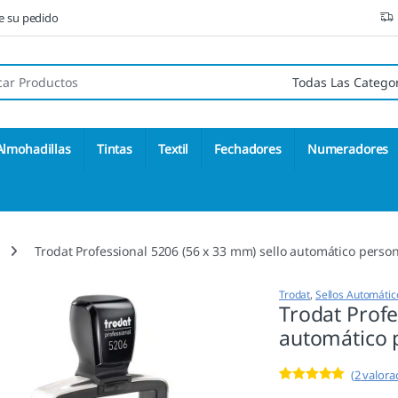
ne su pedido
 de:
Almohadillas
Tintas
Textil
Fechadores
Numeradores
Trodat Professional 5206 (56 x 33 mm) sello automático perso
Trodat
,
Sellos Automátic
Trodat Profe
automático 
(
2
valorac
Valorado con
2