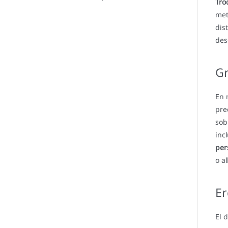
Tro
met
dis
des
Gr
En 
pre
sob
inc
per
o a
Er
El 