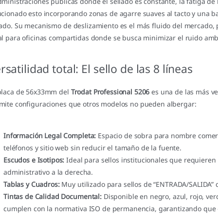
dministraciones públicas donde el sellado es constante, la fatiga de 
ucionado esto incorporando zonas de agarre suaves al tacto y una 
lado. Su mecanismo de deslizamiento es el más fluido del mercado, p
al para oficinas compartidas donde se busca minimizar el ruido amb
rsatilidad total: El sello de las 8 líneas
placa de 56x33mm del
Trodat Professional 5206
es una de las más ver
mite configuraciones que otros modelos no pueden albergar:
Información Legal Completa:
Espacio de sobra para nombre comercial
teléfonos y sitio web sin reducir el tamaño de la fuente.
Escudos e Isotipos:
Ideal para sellos institucionales que requieren 
administrativo a la derecha.
Tablas y Cuadros:
Muy utilizado para sellos de “ENTRADA/SALIDA” c
Tintas de Calidad Documental:
Disponible en negro, azul, rojo, verd
cumplen con la normativa ISO de permanencia, garantizando que el