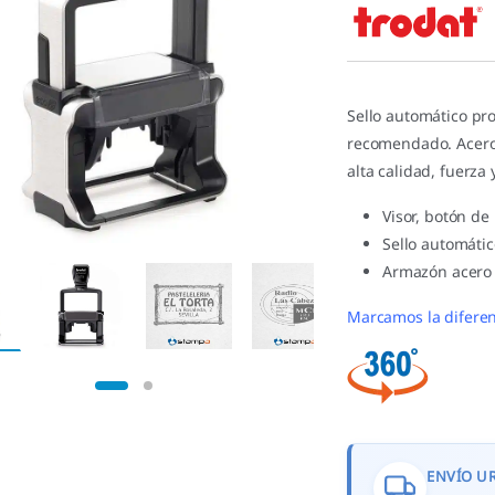
5.00
de 5 en
base a
valoracione
s de
clientes
Sello automático pr
recomendado. Acero 
alta calidad, fuerza 
Visor, botón de
Sello automátic
Armazón acero 
Marcamos la diferen
ENVÍO U