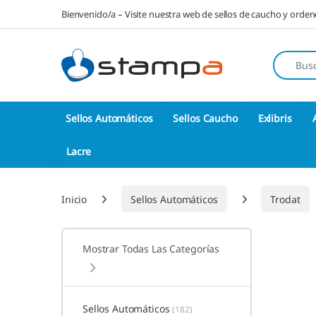
Saltar a la navegación
Saltar al contenido
Bienvenido/a – Visite nuestra web de sellos de caucho y orde
Búsqueda
Sellos Automáticos
Sellos Caucho
Exlibris
Lacre
Inicio
Sellos Automáticos
Trodat
Mostrar Todas Las Categorías
Sellos Automáticos
(182)