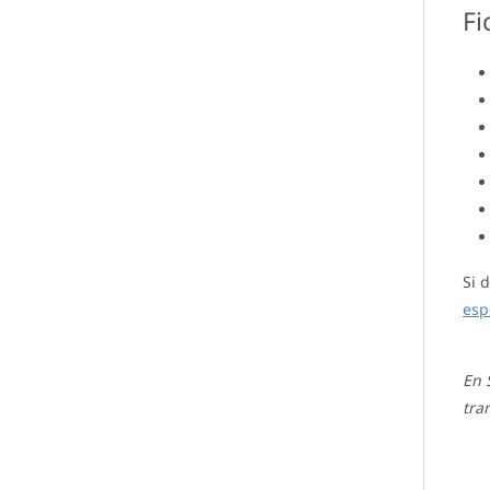
Fi
Si 
esp
En 
tra