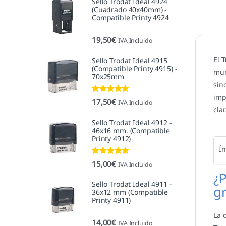
Sello Trodat Ideal 4924
(Cuadrado 40x40mm) -
Compatible Printy 4924
19,50
€
IVA Incluido
El
T
Sello Trodat Ideal 4915
(Compatible Printy 4915) -
mun
70x25mm
sin
imp
Valorado con
17,50
€
IVA Incluido
5.00
de 5
cla
Sello Trodat Ideal 4912 -
46x16 mm. (Compatible
Printy 4912)
Ín
Valorado con
15,00
€
IVA Incluido
5.00
de 5
¿P
Sello Trodat Ideal 4911 -
g
36x12 mm (Compatible
Printy 4911)
La 
14,00
€
IVA Incluido