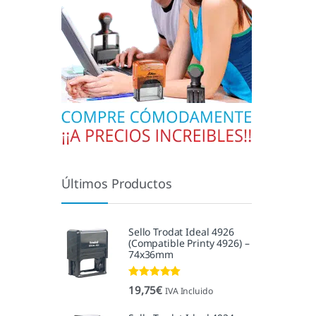
Últimos Productos
Sello Trodat Ideal 4926
(Compatible Printy 4926) –
74x36mm
Valorado con
19,75
€
IVA Incluido
5.00
de 5