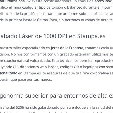
dat Professional 5206
está construido sobre un chasis de
acero inox
álico elimina cualquier tipo de torsión o balanceo durante el movim
tribución de la presión perfectamente uniforme sobre la placa de c
de la primera hasta la última línea, sin borrones ni zonas de tinta te
abado Láser de 1000 DPI en Stampa.es
nuestro taller especializado en
Jerez de la Frontera
, tratamos cada u
cisión. No nos conformamos con un grabado estándar; utilizamos t
re caucho natural vulcanizado. Esta técnica nos permite reproducir c
luyendo CIF, direcciones web largas, códigos QR o logotipos con s
sonalizado
en Stampa.es, te aseguras de que tu firma corporativa sea
lbarán que pase por tus manos.
gonomía superior para entornos de alta e
diseño del 5206 ha sido galardonado por su enfoque en la salud del 