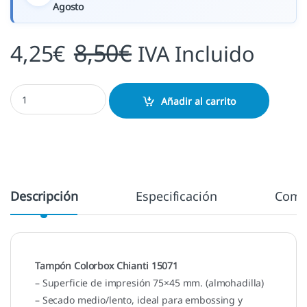
Agosto
8,50
€
4,25
€
IVA Incluido
Chianti 15071 cantidad
Añadir al carrito
Descripción
Especificación
Come
Tampón Colorbox Chianti 15071
– Superficie de impresión 75×45 mm. (almohadilla)
– Secado medio/lento, ideal para embossing y