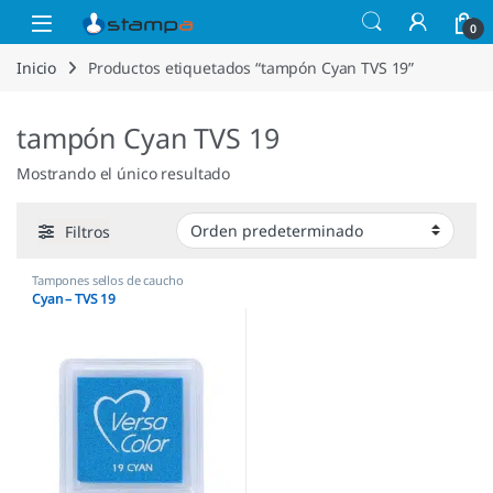
Saltar a la navegación
Saltar al contenido
Open
0
Inicio
Productos etiquetados “tampón Cyan TVS 19”
tampón Cyan TVS 19
Mostrando el único resultado
Filtros
Tampones sellos de caucho
Cyan – TVS 19