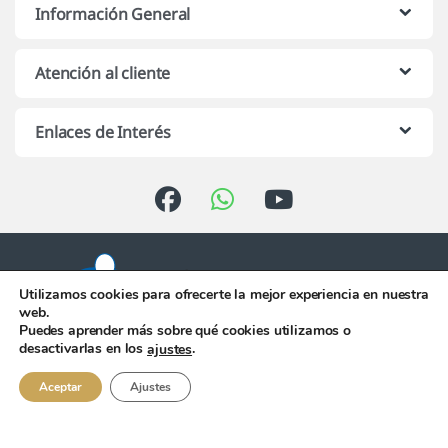
Información General
Atención al cliente
Enlaces de Interés
Utilizamos cookies para ofrecerte la mejor experiencia en nuestra
web.
Puedes aprender más sobre qué cookies utilizamos o
Atención telefónica de 10:00 h.
desactivarlas en los
.
ajustes
a 13:00 h. de Lunes a Viernes
956 344 058
Aceptar
Ajustes