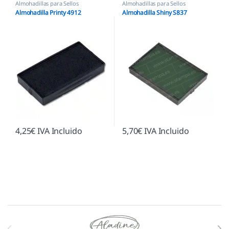
Almohadillas para Sellos
Almohadillas para Sellos
Automáticos
,
Almohadillas Trodat
Automáticos
,
Almohadillas Shiny
Almohadilla Printy 4912
Almohadilla Shiny S837
4,25
€
IVA Incluido
5,70
€
IVA Incluido
Marcas De Carrusel