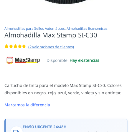
Almohadillas para Sellos Automáticos
,
Almohadillas Económicas
Almohadilla Max Stamp SI-C30
(
2
valoraciones de clientes)
Valorado
2
con
4.50
de
Disponible:
Hay existencias
5 en base
a
valoracione
s de
clientes
Cartucho de tinta para el modelo Max Stamp SI-C30. Colores
disponibles en negro, rojo, azul, verde, violeta y sin entintar.
Marcamos la diferencia
ENVÍO URGENTE 24/48H