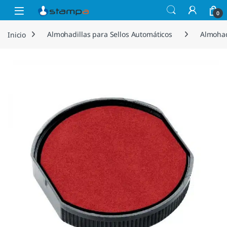
Saltar a la navegación
Saltar al contenido
Open
0
Inicio
Almohadillas para Sellos Automáticos
Almohad