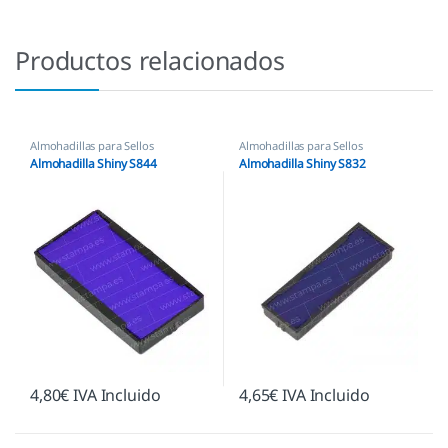
Productos relacionados
Almohadillas para Sellos
Almohadillas para Sellos
Automáticos
,
Almohadillas
Automáticos
,
Almohadillas Shiny
Almohadilla Shiny S844
Almohadilla Shiny S832
Ecológicas
,
Almohadillas Shiny
4,80
€
IVA Incluido
4,65
€
IVA Incluido