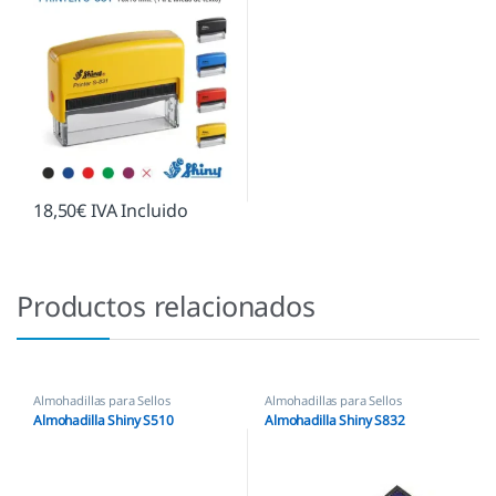
18,50
€
IVA Incluido
Productos relacionados
Almohadillas para Sellos
Almohadillas para Sellos
Automáticos
,
Almohadillas Shiny
Automáticos
,
Almohadillas Shiny
Almohadilla Shiny S510
Almohadilla Shiny S832