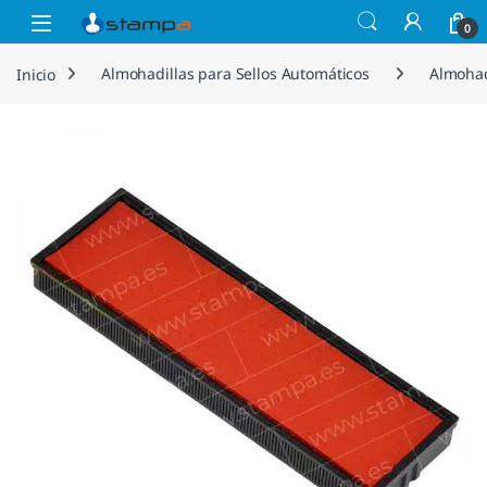
Saltar a la navegación
Saltar al contenido
Open
0
Inicio
Almohadillas para Sellos Automáticos
Almohad