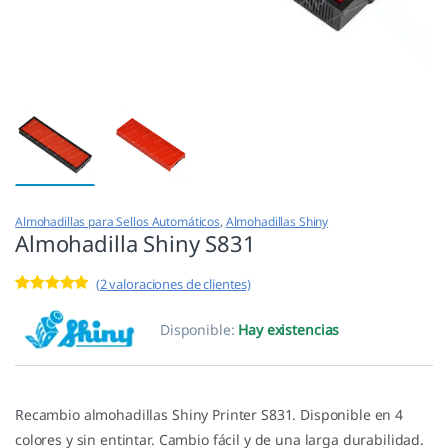
Almohadillas para Sellos Automáticos
,
Almohadillas Shiny
Almohadilla Shiny S831
(
2
valoraciones de clientes)
Valorado con
2
5.00
de 5 en
Disponible:
Hay existencias
base a
valoracione
s de
clientes
Recambio almohadillas Shiny Printer S831. Disponible en 4
colores y sin entintar. Cambio fácil y de una larga durabilidad.