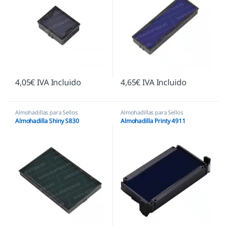
4,05
€
IVA Incluido
4,65
€
IVA Incluido
Almohadillas para Sellos
Almohadillas para Sellos
Automáticos
,
Almohadillas Shiny
Automáticos
,
Almohadillas Trodat
Almohadilla Shiny S830
Almohadilla Printy 4911