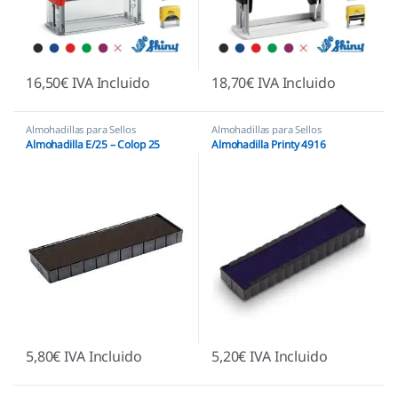
16,50
€
IVA Incluido
18,70
€
IVA Incluido
Almohadillas para Sellos
Almohadillas para Sellos
Automáticos
,
Almohadillas Colop
Automáticos
,
Almohadillas Trodat
Almohadilla E/25 – Colop 25
Almohadilla Printy 4916
5,80
€
IVA Incluido
5,20
€
IVA Incluido