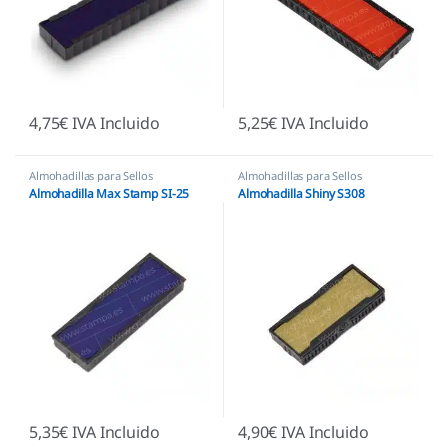
4,75
€
IVA Incluido
5,25
€
IVA Incluido
Almohadillas para Sellos
Almohadillas para Sellos
Automáticos
,
Almohadillas
Automáticos
,
Almohadillas Shiny
Almohadilla Max Stamp SI-25
Almohadilla Shiny S308
Económicas
5,35
€
IVA Incluido
4,90
€
IVA Incluido