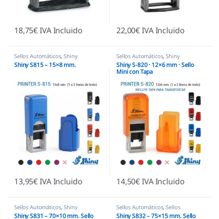
18,75
€
IVA Incluido
22,00
€
IVA Incluido
Sellos Automáticos
,
Shiny
Sellos Automáticos
,
Shiny
Shiny S815 – 15×8 mm.
Shiny S-820 · 12×6 mm · Sello
Mini con Tapa
13,95
€
IVA Incluido
14,50
€
IVA Incluido
Sellos Automáticos
,
Shiny
Sellos Automáticos
,
Sellos
empresas
,
Shiny
Shiny S831 – 70×10 mm. Sello
Shiny S832 – 75×15 mm. Sello