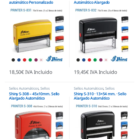
automático Personalizado
Automático Alargado
18,50
€
IVA Incluido
19,45
€
IVA Incluido
Sellos Automáticos
,
Sellos
Sellos Automáticos
,
Sellos
empresas
,
Shiny
empresas
,
Shiny
Shiny S-308 – 45x10mm. Sello
Shiny S-310 · 13×54 mm. · Sello
Alargado Automático
Alargado Automático