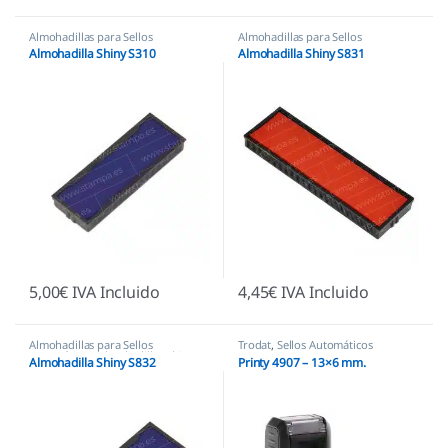
Almohadillas para Sellos
Almohadillas para Sellos
Automáticos
,
Almohadillas Shiny
Automáticos
,
Almohadillas Shiny
Almohadilla Shiny S310
Almohadilla Shiny S831
5,00
€
IVA Incluido
4,45
€
IVA Incluido
Almohadillas para Sellos
Trodat
,
Sellos Automáticos
Automáticos
,
Almohadillas Shiny
Almohadilla Shiny S832
Printy 4907 – 13×6 mm.