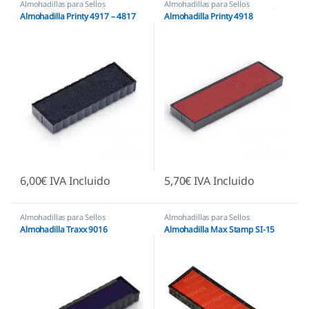
Almohadillas para Sellos
Almohadillas para Sellos
Automáticos
,
Almohadillas Trodat
Automáticos
,
Almohadillas Trodat
Almohadilla Printy 4917 – 4817
Almohadilla Printy 4918
6,00
€
IVA Incluido
5,70
€
IVA Incluido
Almohadillas para Sellos
Almohadillas para Sellos
Automáticos
,
Almohadillas
Automáticos
,
Almohadillas
Almohadilla Traxx 9016
Almohadilla Max Stamp SI-15
Económicas
Económicas