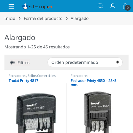
Saltar a la navegación
Saltar al contenido
Open
0
Inicio
Forma del producto
Alargado
Alargado
Mostrando 1–25 de 46 resultados
Filtros
Fechadores
,
Sellos Comerciales
Fechadores
Trodat Printy 4817
Fechador Printy 4850 – 25×5
mm.