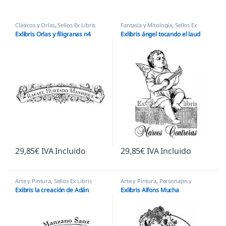
Clásicos y Orlas
,
Sellos Ex Libris
Fantasía y Mitología
,
Sellos Ex
Libris
Exlibris Orlas y filigranas n4
Exlibris ángel tocando el laud
29,85
€
IVA Incluido
29,85
€
IVA Incluido
Arte y Pintura
,
Sellos Ex Libris
Arte y Pintura
,
Personajes y
Figuras
,
Sellos Ex Libris
Exibris la creación de Adán
Exlibris Alfons Mucha