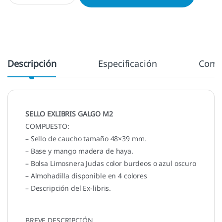
Descripción
Especificación
Come
SELLO EXLIBRIS GALGO M2
COMPUESTO:
– Sello de caucho tamaño 48×39 mm.
– Base y mango madera de haya.
– Bolsa Limosnera Judas color burdeos o azul oscuro
– Almohadilla disponible en 4 colores
– Descripción del Ex-libris.
BREVE DESCRIPCIÓN