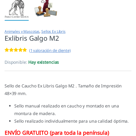
Animales y Mascotas
,
Sellos Ex Libris
Exlibris Galgo M2
(
1
valoración de cliente)
Valorado con
1
5.00
de 5 en
Disponible:
Hay existencias
base a
valoración de
un cliente
Sello de Caucho Ex Libris Galgo M2 . Tamaño de Impresión
48×39 mm.
Sello manual realizado en caucho y montado en una
montura de madera.
Sello realizado individualmente para una calidad óptima.
ENVÍO GRATUITO (para toda la península)