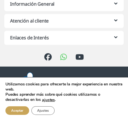
Información General
Atención al cliente
Enlaces de Interés
Utilizamos cookies para ofrecerte la mejor experiencia en nuestra
web.
Puedes aprender más sobre qué cookies utilizamos o
Atención telefónica de 10:00 h.
desactivarlas en los
.
ajustes
a 13:00 h. de Lunes a Viernes
956 344 058
Aceptar
Ajustes