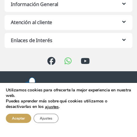
Información General
Atención al cliente
Enlaces de Interés
Utilizamos cookies para ofrecerte la mejor experiencia en nuestra
web.
Puedes aprender más sobre qué cookies utilizamos o
Atención telefónica de 10:00 h.
desactivarlas en los
.
ajustes
a 13:00 h. de Lunes a Viernes
956 344 058
Aceptar
Ajustes