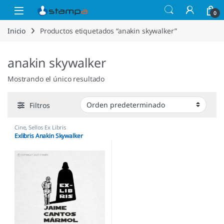
Saltar a la navegación
Saltar al contenido
Open
0
Inicio
Productos etiquetados “anakin skywalker”
anakin skywalker
Mostrando el único resultado
Filtros
Cine
,
Sellos Ex Libris
Exlibris Anakin Skywalker