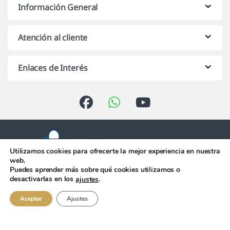
Información General
Atención al cliente
Enlaces de Interés
Utilizamos cookies para ofrecerte la mejor experiencia en nuestra
web.
Puedes aprender más sobre qué cookies utilizamos o
Atención telefónica de 10:00 h.
desactivarlas en los
.
ajustes
a 13:00 h. de Lunes a Viernes
956 344 058
Aceptar
Ajustes