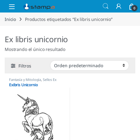
Saltar a la navegación
Saltar al contenido
Open
0
Inicio
Productos etiquetados “Ex libris unicornio”
Ex libris unicornio
Mostrando el único resultado
Filtros
Fantasía y Mitología
,
Sellos Ex
Libris
Exibris Unicornio