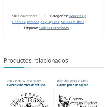
SKU:
corredores
Categorías:
Deportes y
Hobbies
,
Personajes y Figuras
,
Sellos Ex Libris
Etiqueta:
exlibris Corredores
Productos relacionados
Arte y Pintura
,
Personajes y
Infantiles
,
Sellos Ex Libris
Figuras
,
Sellos Ex Libris
Exlibris el hombre de Vitruvio
Exlibris pelea de cojines