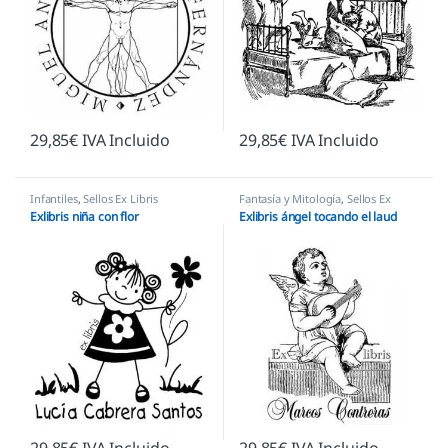
29,85
€
IVA Incluido
29,85
€
IVA Incluido
Infantiles
,
Sellos Ex Libris
Fantasía y Mitología
,
Sellos Ex
Libris
Exlibris niña con flor
Exlibris ángel tocando el laud