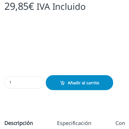
29,85
€
IVA Incluido
Exlibris Corredores cantidad
Añadir al carrito
Descripción
Especificación
Come