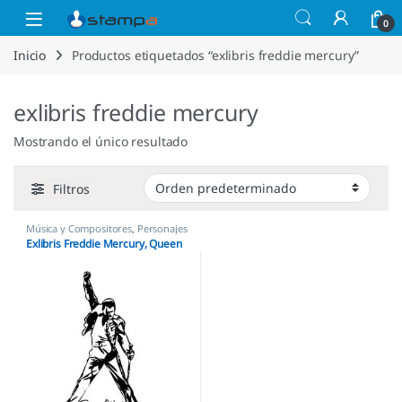
Saltar a la navegación
Saltar al contenido
Open
0
Inicio
Productos etiquetados “exlibris freddie mercury”
exlibris freddie mercury
Mostrando el único resultado
Filtros
Música y Compositores
,
Personajes
y Figuras
,
Sellos Ex Libris
Exlibris Freddie Mercury, Queen