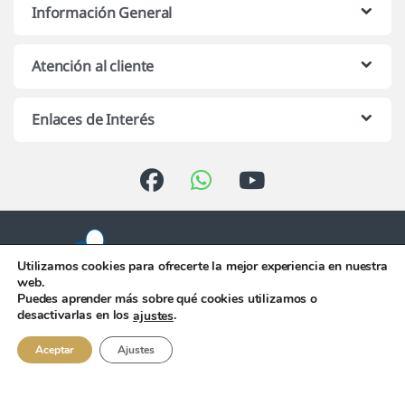
Información General
Atención al cliente
Enlaces de Interés
Utilizamos cookies para ofrecerte la mejor experiencia en nuestra
web.
Puedes aprender más sobre qué cookies utilizamos o
Atención telefónica de 10:00 h.
desactivarlas en los
.
ajustes
a 13:00 h. de Lunes a Viernes
956 344 058
Aceptar
Ajustes