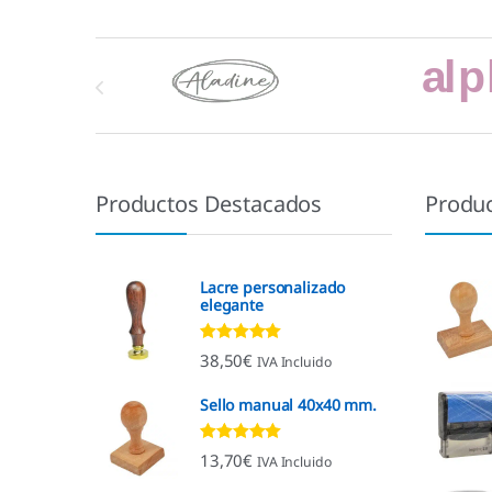
Marcas De Carrusel
Productos Destacados
Produ
Lacre personalizado
elegante
Valorado con
38,50
€
IVA Incluido
4.92
de 5
Sello manual 40x40 mm.
Valorado con
13,70
€
IVA Incluido
4.96
de 5