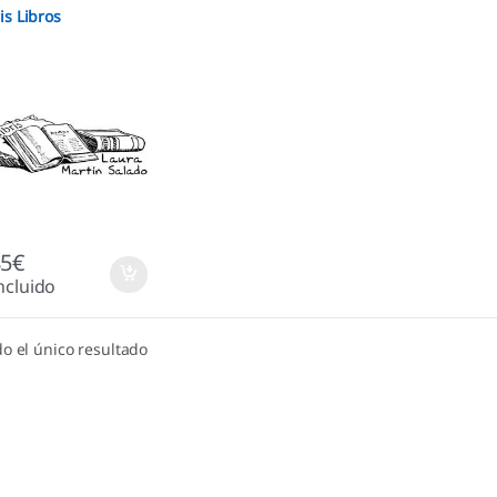
is Libros
85
€
ncluido
o el único resultado