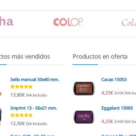
ctos más vendidos
Productos en oferta
Sello manual 50x40 mm.
Cacao 15053
4,25
€
8,50
€
IVA In
Valorado con
13,80
€
IVA Incluido
4.80
de 5
Imprint 13 - 56x21 mm.
Eggplant 15069
4,25
€
8,50
€
IVA In
Valorado con
12,50
€
IVA Incluido
4.96
de 5