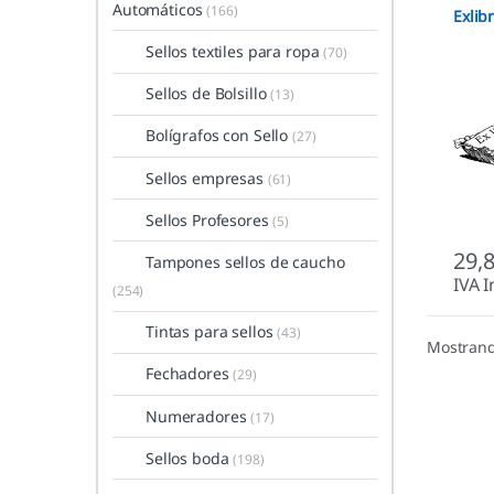
Automáticos
(166)
Exlibr
Sellos textiles para ropa
(70)
Sellos de Bolsillo
(13)
Bolígrafos con Sello
(27)
Sellos empresas
(61)
Sellos Profesores
(5)
29,
Tampones sellos de caucho
IVA I
(254)
Tintas para sellos
(43)
Mostrand
Fechadores
(29)
Numeradores
(17)
Sellos boda
(198)