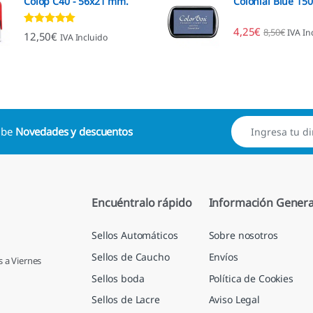
Colop C40 - 56x21 mm.
Colonial Blue 15
4,25
€
8,50
€
IVA In
Valorado con
12,50
€
IVA Incluido
4.89
de 5
cibe
Novedades y descuentos
Encuéntralo rápido
Información Genera
Sellos Automáticos
Sobre nosotros
Sellos de Caucho
Envíos
s a Viernes
Sellos boda
Política de Cookies
Sellos de Lacre
Aviso Legal