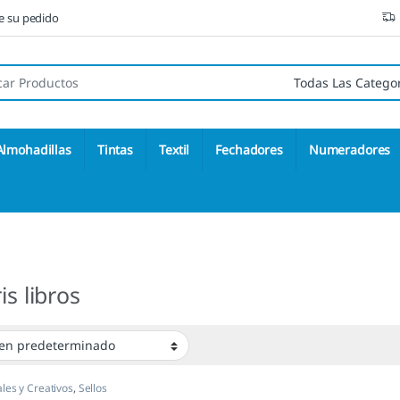
ne su pedido
 de:
Almohadillas
Tintas
Textil
Fechadores
Numeradores
is libros
ales y Creativos
,
Sellos
is