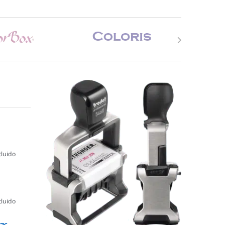
cluido
cluido