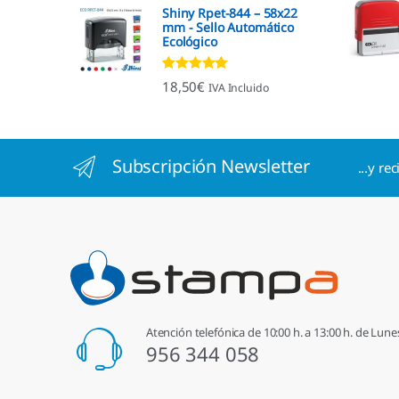
Shiny Rpet-844 – 58x22
mm - Sello Automático
Ecológico
Valorado con
18,50
€
IVA Incluido
4.96
de 5
Subscripción Newsletter
...y re
Atención telefónica de 10:00 h. a 13:00 h. de Lune
956 344 058