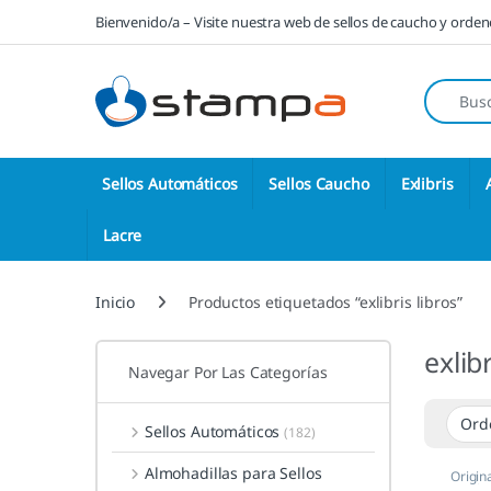
Saltar a la navegación
Saltar al contenido
Bienvenido/a – Visite nuestra web de sellos de caucho y orde
Búsqueda
Sellos Automáticos
Sellos Caucho
Exlibris
Lacre
Inicio
Productos etiquetados “exlibris libros”
exlibr
Navegar Por Las Categorías
Sellos Automáticos
(182)
Almohadillas para Sellos
Origin
Ex Libr