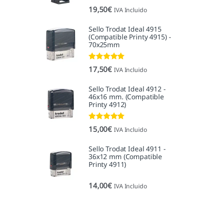
19,50
€
IVA Incluido
Sello Trodat Ideal 4915
(Compatible Printy 4915) -
70x25mm
Valorado con
17,50
€
IVA Incluido
5.00
de 5
Sello Trodat Ideal 4912 -
46x16 mm. (Compatible
Printy 4912)
Valorado con
15,00
€
IVA Incluido
5.00
de 5
Sello Trodat Ideal 4911 -
36x12 mm (Compatible
Printy 4911)
14,00
€
IVA Incluido