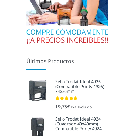
Últimos Productos
Sello Trodat Ideal 4926
(Compatible Printy 4926) –
74x36mm
Valorado con
19,75
€
IVA Incluido
5.00
de 5
Sello Trodat Ideal 4924
(Cuadrado 40x40mm) -
Compatible Printy 4924