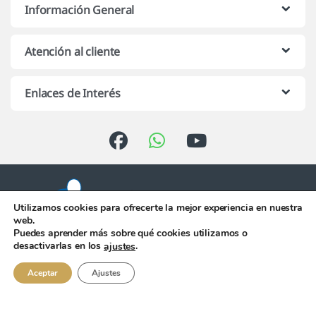
Información General
Atención al cliente
Enlaces de Interés
Utilizamos cookies para ofrecerte la mejor experiencia en nuestra
web.
Puedes aprender más sobre qué cookies utilizamos o
Atención telefónica de 10:00 h.
desactivarlas en los
.
ajustes
a 13:00 h. de Lunes a Viernes
956 344 058
Aceptar
Ajustes