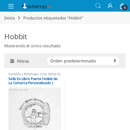
Saltar a la navegación
Saltar al contenido
Open
0
Inicio
Productos etiquetados “Hobbit”
Hobbit
Mostrando el único resultado
Filtros
Fantasía y Mitología
,
Cine
,
Sellos Ex
Libris
Sello Ex Libris Puerta Hobbit de
La Comarca Personalizado |
Tierra Media