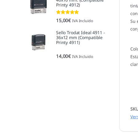
Printy 4912)
tin
con
Valorado con
15,00
€
IVA Incluido
Su 
5.00
de 5
con
Sello Trodat Ideal 4911 -
36x12 mm (Compatible
Printy 4911)
Col
14,00
€
Est
IVA Incluido
cla
SK
Ver