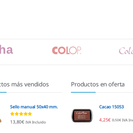
ctos más vendidos
Productos en oferta
Sello manual 50x40 mm.
Cacao 15053
4,25
€
8,50
€
IVA In
Valorado con
13,80
€
IVA Incluido
4.80
de 5