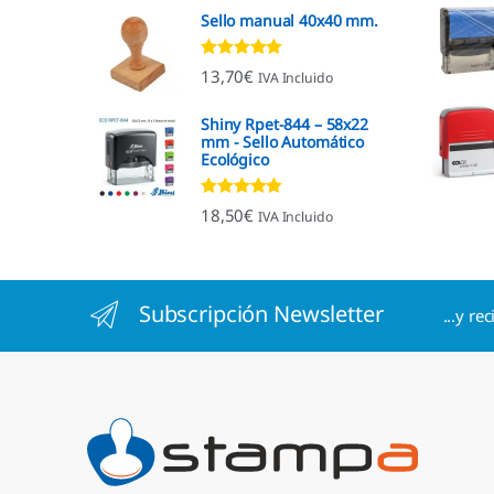
Sello manual 40x40 mm.
Valorado con
13,70
€
IVA Incluido
4.96
de 5
Shiny Rpet-844 – 58x22
mm - Sello Automático
Ecológico
Valorado con
18,50
€
IVA Incluido
4.96
de 5
Subscripción Newsletter
...y re