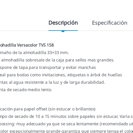
Descripción
Especificación
ohadilla Versacolor TVS 158
amaño de la almohadilla 33×33 mm.
a almohadilla sobresale de la caja para sellos mas grandes.
ispone de tapa para transportar y evitar manchas
deal para bodas como invitaciones, etiquetas o árbol de huellas
intas al agua resistente a la luz y de larga durabilidad.
inta de secado medio lento.
icación para papel offset (sin estucar o brillantes)
mpo de secado de 10 a 15 minutos sobre papeles sin estucar. Varía 
ossing: muy adecuado ya que se seca lentamente (recomendado util
color excepcionalmente grande garantiza que siempre tenga el color