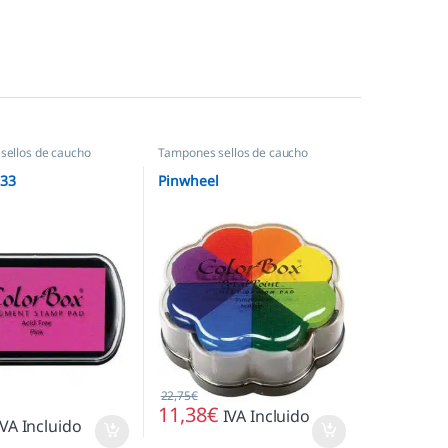
sellos de caucho
Tampones sellos de caucho
033
Pinwheel
22,75
€
11,38
€
IVA Incluido
IVA Incluido