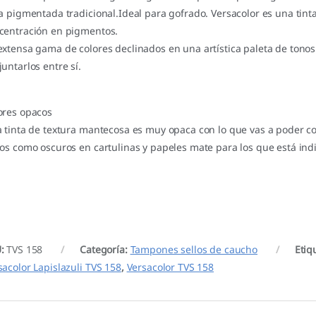
ta pigmentada tradicional.Ideal para gofrado. Versacolor es una tint
centración en pigmentos.
extensa gama de colores declinados en una artística paleta de tonos
juntarlos entre sí.
ores opacos
a tinta de textura mantecosa es muy opaca con lo que vas a poder c
ros como oscuros en cartulinas y papeles mate para los que está in
U:
TVS 158
Categoría:
Tampones sellos de caucho
Etiq
sacolor Lapislazuli TVS 158
,
Versacolor TVS 158