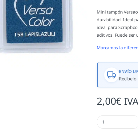
Mini tampón Versacol
durabilidad. Ideal 
ideal para Scrapboo
aditivos. Puede ser 
Marcamos la diferen
ENVÍO U
Recíbelo 
2,00
€
IVA
Lapislazuli - TVS 15