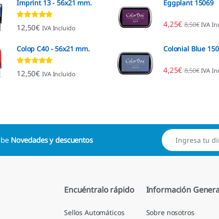
Imprint 13 - 56x21 mm.
Eggplant 15069
4,25
€
8,50
€
IVA In
Valorado con
12,50
€
IVA Incluido
4.96
de 5
Colop C40 - 56x21 mm.
Colonial Blue 15
4,25
€
8,50
€
IVA In
Valorado con
12,50
€
IVA Incluido
4.89
de 5
cibe
Novedades y descuentos
Encuéntralo rápido
Información Genera
Sellos Automáticos
Sobre nosotros