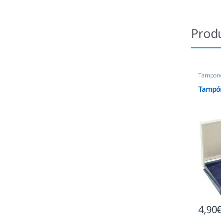
Prod
Tampone
empres
Tampón
4,90