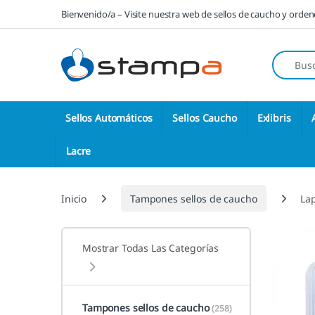
Saltar a la navegación
Saltar al contenido
Bienvenido/a – Visite nuestra web de sellos de caucho y orde
Búsqueda
Sellos Automáticos
Sellos Caucho
Exlibris
Lacre
Inicio
Tampones sellos de caucho
Lap
Mostrar Todas Las Categorías
Tampones sellos de caucho
(258)