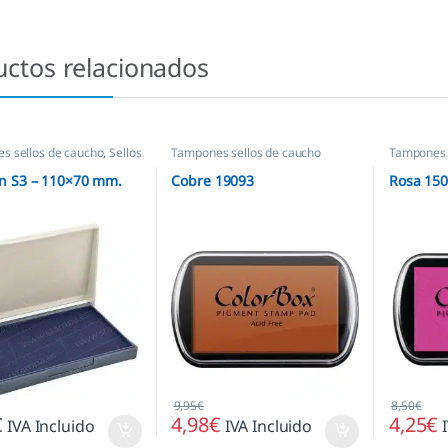
uctos relacionados
s sellos de caucho
,
Sellos
Tampones sellos de caucho
Tampones 
as
 S3 – 110×70 mm.
Cobre 19093
Rosa 15
9,95
€
8,50
€
€
4,98
€
4,25
€
IVA Incluido
IVA Incluido