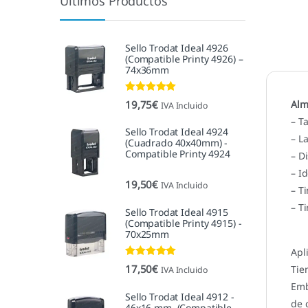
Últimos Productos
Sello Trodat Ideal 4926
(Compatible Printy 4926) –
74x36mm
Valorado con
19,75
€
Alm
IVA Incluido
5.00
de 5
– T
Sello Trodat Ideal 4924
– L
(Cuadrado 40x40mm) -
Compatible Printy 4924
– D
– I
19,50
€
IVA Incluido
– T
– T
Sello Trodat Ideal 4915
(Compatible Printy 4915) -
70x25mm
Apl
Valorado con
17,50
€
Tie
IVA Incluido
5.00
de 5
Emb
Sello Trodat Ideal 4912 -
de 
46x16 mm. (Compatible