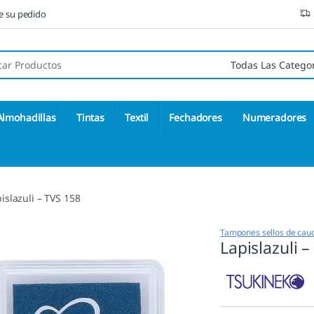
ne su pedido
 de:
Almohadillas
Tintas
Textil
Fechadores
Numeradores
islazuli – TVS 158
Tampones sellos de cau
Lapislazuli 