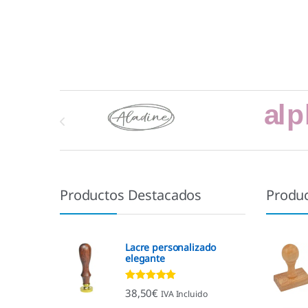
Marcas De Carrusel
Productos Destacados
Produ
Lacre personalizado
elegante
Valorado con
38,50
€
IVA Incluido
4.92
de 5