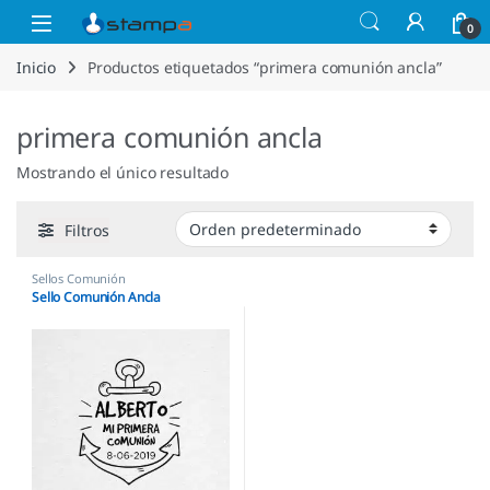
Saltar a la navegación
Saltar al contenido
Open
0
Inicio
Productos etiquetados “primera comunión ancla”
primera comunión ancla
Mostrando el único resultado
Filtros
Sellos Comunión
Sello Comunión Ancla