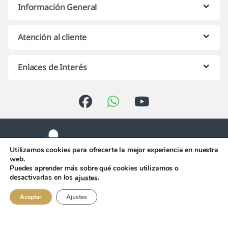
Información General
Atención al cliente
Enlaces de Interés
Utilizamos cookies para ofrecerte la mejor experiencia en nuestra
web.
Puedes aprender más sobre qué cookies utilizamos o
Atención telefónica de 10:00 h.
desactivarlas en los
.
ajustes
a 13:00 h. de Lunes a Viernes
956 344 058
Aceptar
Ajustes