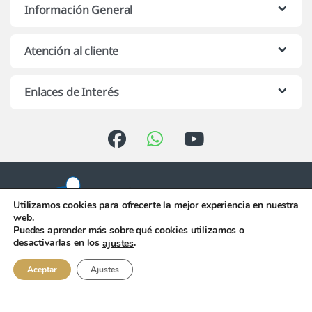
Información General
Atención al cliente
Enlaces de Interés
Utilizamos cookies para ofrecerte la mejor experiencia en nuestra
web.
Puedes aprender más sobre qué cookies utilizamos o
Atención telefónica de 10:00 h.
desactivarlas en los
.
ajustes
a 13:00 h. de Lunes a Viernes
956 344 058
Aceptar
Ajustes