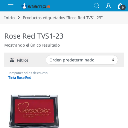
Saltar a la navegación
Saltar al contenido
Open
0
Inicio
Productos etiquetados “Rose Red TVS1-23”
Rose Red TVS1-23
Mostrando el único resultado
Filtros
Tampones sellos de caucho
Tinta Rose Red