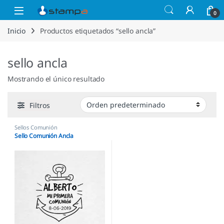
Saltar a la navegación
Saltar al contenido
Open
0
Inicio
Productos etiquetados “sello ancla”
sello ancla
Mostrando el único resultado
Filtros
Sellos Comunión
Sello Comunión Ancla