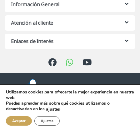
Información General
Atención al cliente
Enlaces de Interés
Utilizamos cookies para ofrecerte la mejor experiencia en nuestra
web.
Puedes aprender más sobre qué cookies utilizamos o
Atención telefónica de 10:00 h.
desactivarlas en los
.
ajustes
a 13:00 h. de Lunes a Viernes
956 344 058
Aceptar
Ajustes