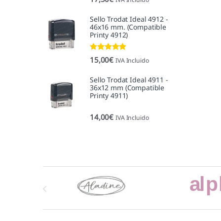
5.00
de 5
Sello Trodat Ideal 4912 -
46x16 mm. (Compatible
Printy 4912)
Valorado con
15,00
€
IVA Incluido
5.00
de 5
Sello Trodat Ideal 4911 -
36x12 mm (Compatible
Printy 4911)
14,00
€
IVA Incluido
Marcas De Carrusel