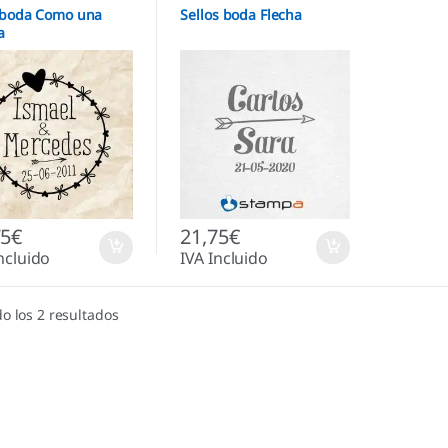
 boda Como una
Sellos boda Flecha
a
75
€
21,75
€
ncluido
IVA Incluido
o los 2 resultados