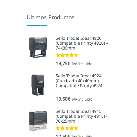
Últimos Productos
Sello Trodat Ideal 4926
(Compatible Printy 4926) –
74x36mm
Valorado con
19,75
€
IVA Incluido
5.00
de 5
Sello Trodat Ideal 4924
(Cuadrado 40x40mm) -
Compatible Printy 4924
19,50
€
IVA Incluido
Sello Trodat Ideal 4915
(Compatible Printy 4915) -
70x25mm
Valorado con
17,50
€
IVA Incluido