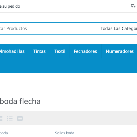
ne su pedido
 de:
Almohadillas
Tintas
Textil
Fechadores
Numeradores
 boda flecha
 boda
Sellos boda