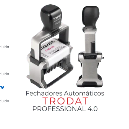
cluido
cluido
076
cluido