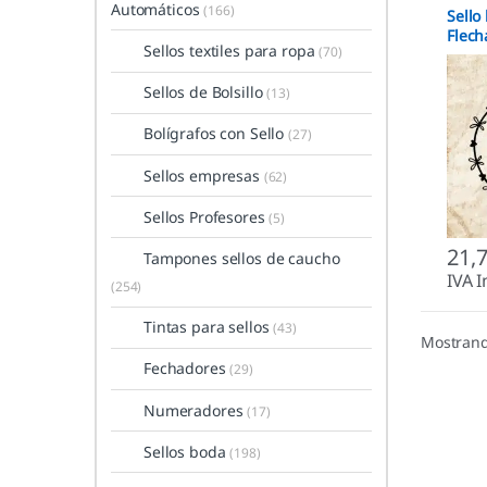
Automáticos
(166)
Sello
Flech
Sellos textiles para ropa
(70)
Sellos de Bolsillo
(13)
Bolígrafos con Sello
(27)
Sellos empresas
(62)
Sellos Profesores
(5)
21,
Tampones sellos de caucho
IVA I
(254)
Tintas para sellos
(43)
Mostrand
Fechadores
(29)
Numeradores
(17)
Sellos boda
(198)