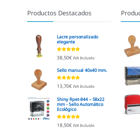
Productos Destacados
Produ
Lacre personalizado
elegante
Valorado con
38,50
€
IVA Incluido
4.92
de 5
Sello manual 40x40 mm.
Valorado con
13,70
€
IVA Incluido
4.96
de 5
Shiny Rpet-844 – 58x22
mm - Sello Automático
Ecológico
Valorado con
18,50
€
IVA Incluido
4.96
de 5