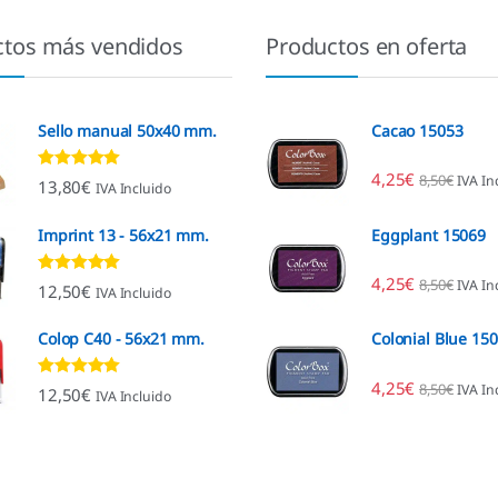
ctos más vendidos
Productos en oferta
Sello manual 50x40 mm.
Cacao 15053
4,25
€
8,50
€
IVA In
Valorado con
13,80
€
IVA Incluido
4.80
de 5
Imprint 13 - 56x21 mm.
Eggplant 15069
4,25
€
8,50
€
IVA In
Valorado con
12,50
€
IVA Incluido
4.96
de 5
Colop C40 - 56x21 mm.
Colonial Blue 15
4,25
€
8,50
€
IVA In
Valorado con
12,50
€
IVA Incluido
4.89
de 5