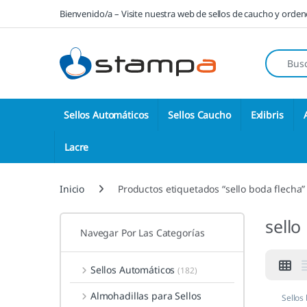
Saltar a la navegación
Saltar al contenido
Bienvenido/a – Visite nuestra web de sellos de caucho y orde
Búsqueda
Sellos Automáticos
Sellos Caucho
Exlibris
Lacre
Inicio
Productos etiquetados “sello boda flecha”
sello
Navegar Por Las Categorías
Sellos Automáticos
(182)
Almohadillas para Sellos
Sellos