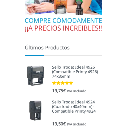
Últimos Productos
Sello Trodat Ideal 4926
(Compatible Printy 4926) –
74x36mm
Valorado con
19,75
€
IVA Incluido
5.00
de 5
Sello Trodat Ideal 4924
(Cuadrado 40x40mm) -
Compatible Printy 4924
19,50
€
IVA Incluido