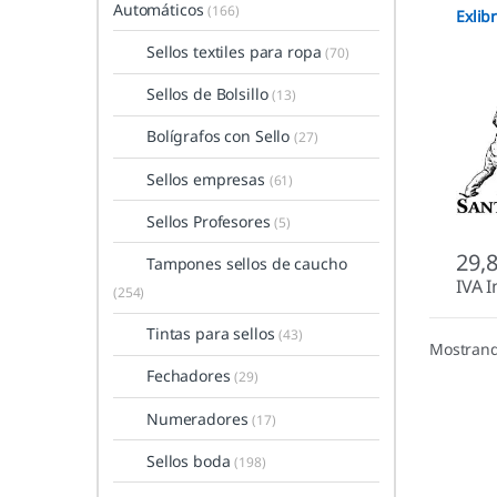
Automáticos
(166)
Libris
Exlib
Sellos textiles para ropa
(70)
Sellos de Bolsillo
(13)
Bolígrafos con Sello
(27)
Sellos empresas
(61)
Sellos Profesores
(5)
29,
Tampones sellos de caucho
IVA I
(254)
Tintas para sellos
(43)
Mostrand
Fechadores
(29)
Numeradores
(17)
Sellos boda
(198)