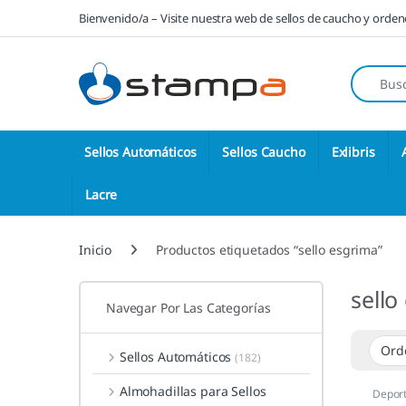
Saltar a la navegación
Saltar al contenido
Bienvenido/a – Visite nuestra web de sellos de caucho y orde
Búsqueda
Sellos Automáticos
Sellos Caucho
Exlibris
Lacre
Inicio
Productos etiquetados “sello esgrima”
sello
Navegar Por Las Categorías
Sellos Automáticos
(182)
Almohadillas para Sellos
Deport
Person