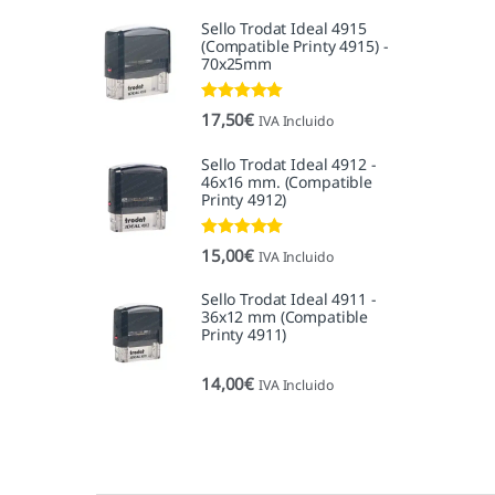
Sello Trodat Ideal 4915
(Compatible Printy 4915) -
70x25mm
Valorado con
17,50
€
IVA Incluido
5.00
de 5
Sello Trodat Ideal 4912 -
46x16 mm. (Compatible
Printy 4912)
Valorado con
15,00
€
IVA Incluido
5.00
de 5
Sello Trodat Ideal 4911 -
36x12 mm (Compatible
Printy 4911)
14,00
€
IVA Incluido