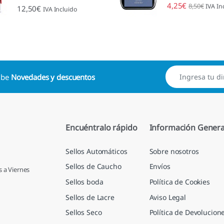
4,25
€
8,50
€
IVA In
Valorado con
12,50
€
IVA Incluido
4.89
de 5
cibe
Novedades y descuentos
Encuéntralo rápido
Información Genera
Sellos Automáticos
Sobre nosotros
Sellos de Caucho
Envíos
s a Viernes
Sellos boda
Política de Cookies
Sellos de Lacre
Aviso Legal
Sellos Seco
Política de Devolucion