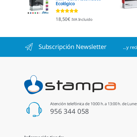
Ecológico
Valorado con
18,50
€
IVA Incluido
4.96
de 5
Subscripción Newsletter
...y re
Atención telefónica de 10:00 h. a 13:00 h. de Lune
956 344 058