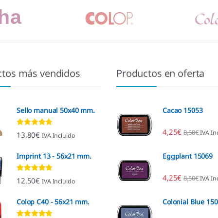
ctos más vendidos
Productos en oferta
Sello manual 50x40 mm.
Cacao 15053
4,25
€
8,50
€
IVA In
Valorado con
13,80
€
IVA Incluido
4.80
de 5
Imprint 13 - 56x21 mm.
Eggplant 15069
4,25
€
8,50
€
IVA In
Valorado con
12,50
€
IVA Incluido
4.96
de 5
Colop C40 - 56x21 mm.
Colonial Blue 15