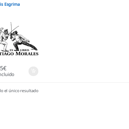
ris Esgrima
85
€
ncluido
o el único resultado