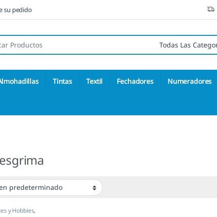
ne su pedido
 de:
Almohadillas
Tintas
Textil
Fechadores
Numeradores
 esgrima
es y Hobbies
,
ajes y Figuras
,
Sellos Ex