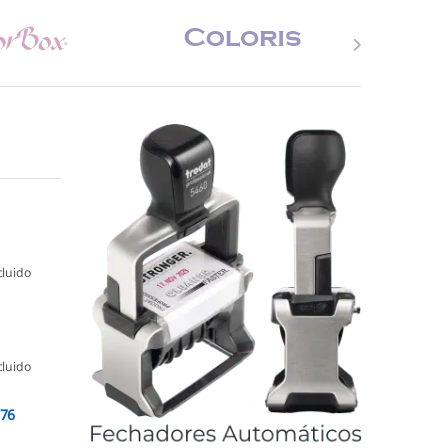
cluido
cluido
076