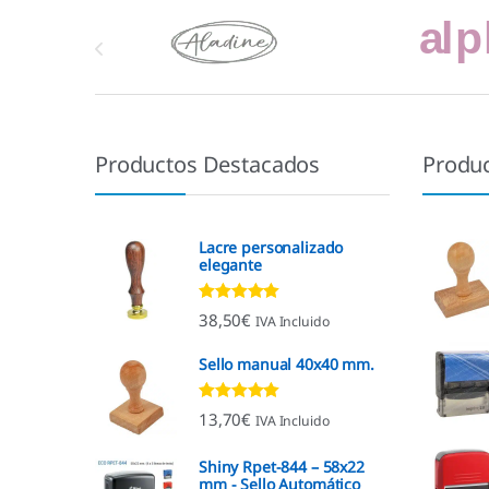
Marcas De Carrusel
Productos Destacados
Produ
Lacre personalizado
elegante
Valorado con
38,50
€
IVA Incluido
4.92
de 5
Sello manual 40x40 mm.
Valorado con
13,70
€
IVA Incluido
4.96
de 5
Shiny Rpet-844 – 58x22
mm - Sello Automático