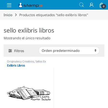
Saltar a la navegación
Saltar al contenido
Open
0
Inicio
Productos etiquetados “sello exlibris libros”
sello exlibris libros
Mostrando el único resultado
Filtros
Originales y Creativos
,
Sellos Ex
Libris
Exlibris Libros