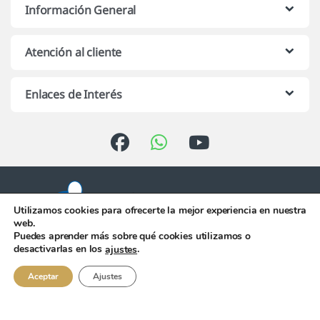
Información General
Atención al cliente
Enlaces de Interés
Utilizamos cookies para ofrecerte la mejor experiencia en nuestra
web.
Puedes aprender más sobre qué cookies utilizamos o
Atención telefónica de 10:00 h.
desactivarlas en los
.
ajustes
a 13:00 h. de Lunes a Viernes
956 344 058
Aceptar
Ajustes