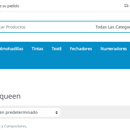
ne su pedido
 de:
Almohadillas
Tintas
Textil
Fechadores
Numeradores
 queen
 y Compositores
,
ajes y Figuras
,
Sellos Ex