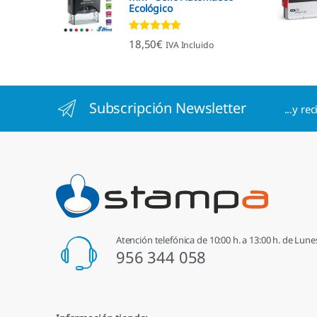
Ecológico
Valorado con
18,50
€
IVA Incluido
4.96
de 5
Subscripción Newsletter
...y re
Atención telefónica de 10:00 h. a 13:00 h. de Lune
956 344 058