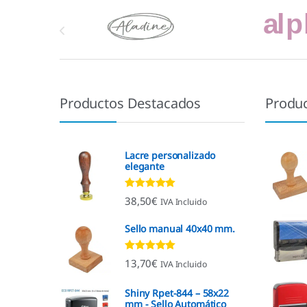
Marcas De Carrusel
Productos Destacados
Produ
Lacre personalizado
elegante
Valorado con
38,50
€
IVA Incluido
4.92
de 5
Sello manual 40x40 mm.
Valorado con
13,70
€
IVA Incluido
4.96
de 5
Shiny Rpet-844 – 58x22
mm - Sello Automático