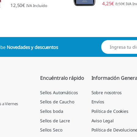
4,25
€
8,50
€
IVA In
Valorado con
12,50
€
IVA Incluido
4.89
de 5
cibe
Novedades y descuentos
Encuéntralo rápido
Información Genera
Sellos Automáticos
Sobre nosotros
Sellos de Caucho
Envíos
s a Viernes
Sellos boda
Política de Cookies
Sellos de Lacre
Aviso Legal
Sellos Seco
Política de Devolucion