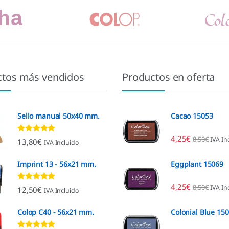
ctos más vendidos
Productos en oferta
Sello manual 50x40 mm.
Cacao 15053
4,25
€
8,50
€
IVA In
Valorado con
13,80
€
IVA Incluido
4.80
de 5
Imprint 13 - 56x21 mm.
Eggplant 15069
4,25
€
8,50
€
IVA In
Valorado con
12,50
€
IVA Incluido
4.96
de 5
Colop C40 - 56x21 mm.
Colonial Blue 15