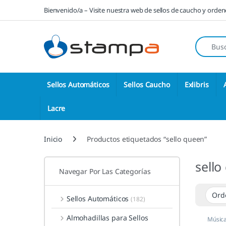
Saltar a la navegación
Saltar al contenido
Bienvenido/a – Visite nuestra web de sellos de caucho y orde
Búsqueda
Sellos Automáticos
Sellos Caucho
Exlibris
Lacre
Inicio
Productos etiquetados “sello queen”
sello
Navegar Por Las Categorías
Sellos Automáticos
(182)
Almohadillas para Sellos
Música
Person