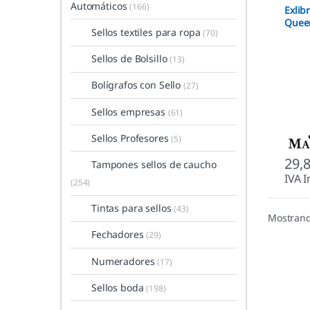
Automáticos
(166)
Libris
Exlib
Quee
Sellos textiles para ropa
(70)
Sellos de Bolsillo
(13)
Bolígrafos con Sello
(27)
Sellos empresas
(61)
Sellos Profesores
(5)
29,
Tampones sellos de caucho
IVA I
(254)
Tintas para sellos
(43)
Mostrand
Fechadores
(29)
Numeradores
(17)
Sellos boda
(198)