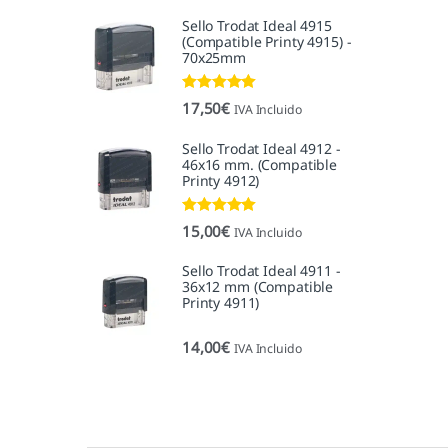
Sello Trodat Ideal 4915
(Compatible Printy 4915) -
70x25mm
Valorado con
17,50
€
IVA Incluido
5.00
de 5
Sello Trodat Ideal 4912 -
46x16 mm. (Compatible
Printy 4912)
Valorado con
15,00
€
IVA Incluido
5.00
de 5
Sello Trodat Ideal 4911 -
36x12 mm (Compatible
Printy 4911)
14,00
€
IVA Incluido