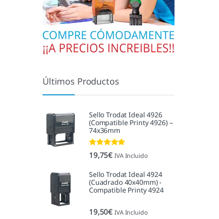
Últimos Productos
Sello Trodat Ideal 4926
(Compatible Printy 4926) –
74x36mm
Valorado con
19,75
€
IVA Incluido
5.00
de 5
Sello Trodat Ideal 4924
(Cuadrado 40x40mm) -
Compatible Printy 4924
19,50
€
IVA Incluido