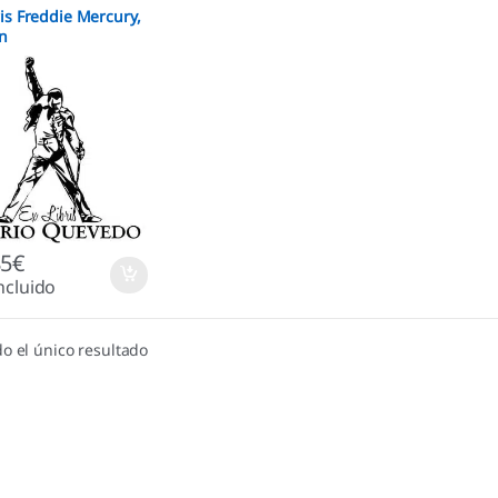
ris Freddie Mercury,
n
85
€
ncluido
o el único resultado