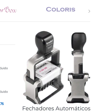
cluido
cluido
076