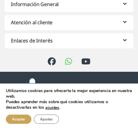
Información General
Atención al cliente
Enlaces de Interés
Utilizamos cookies para ofrecerte la mejor experiencia en nuestra
web.
Puedes aprender más sobre qué cookies utilizamos o
Atención telefónica de 10:00 h.
desactivarlas en los
.
ajustes
a 13:00 h. de Lunes a Viernes
956 344 058
Aceptar
Ajustes