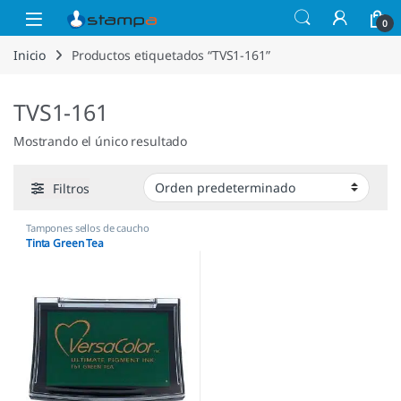
Saltar a la navegación
Saltar al contenido
Open
0
Inicio
Productos etiquetados “TVS1-161”
TVS1-161
Mostrando el único resultado
Filtros
Tampones sellos de caucho
Tinta Green Tea