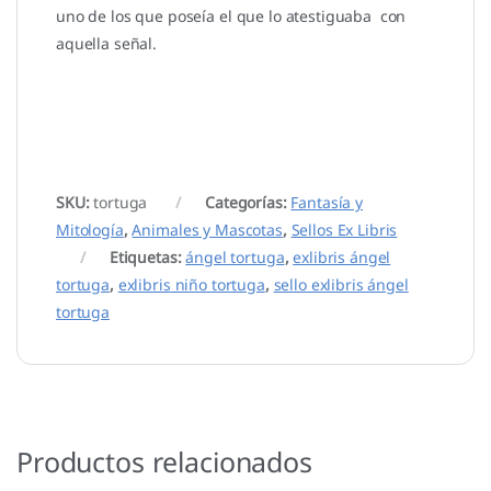
uno de los que poseía el que lo atestiguaba con
aquella señal.
SKU:
tortuga
Categorías:
Fantasía y
Mitología
,
Animales y Mascotas
,
Sellos Ex Libris
Etiquetas:
ángel tortuga
,
exlibris ángel
tortuga
,
exlibris niño tortuga
,
sello exlibris ángel
tortuga
Productos relacionados