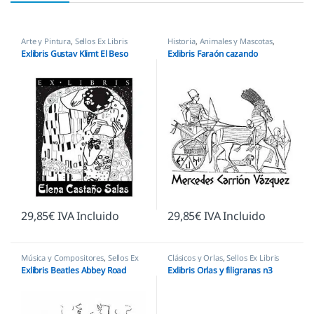
Arte y Pintura
,
Sellos Ex Libris
Historia
,
Animales y Mascotas
,
Sellos Ex Libris
Exlibris Gustav Klimt El Beso
Exlibris Faraón cazando
29,85
€
IVA Incluido
29,85
€
IVA Incluido
Música y Compositores
,
Sellos Ex
Clásicos y Orlas
,
Sellos Ex Libris
Libris
Exlibris Beatles Abbey Road
Exlibris Orlas y filigranas n3