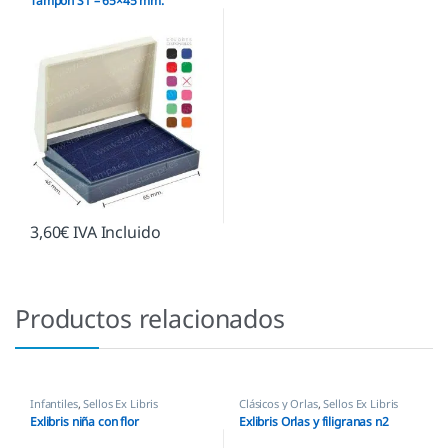
Tampón S1 – 65×45 mm.
3,60
€
IVA Incluido
Productos relacionados
Infantiles
,
Sellos Ex Libris
Clásicos y Orlas
,
Sellos Ex Libris
Exlibris niña con flor
Exlibris Orlas y filigranas n2