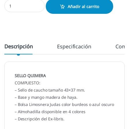
Exlibris Quimera cantidad
Añadir al carrito
Descripción
Especificación
Come
SELLO QUIMERA
COMPUESTO:
– Sello de caucho tamaño 43×37 mm.
– Base y mango madera de haya.
– Bolsa Limosnera Judas color burdeos o azul oscuro
– Almohadilla disponible en 4 colores
– Descripción del Ex-libris.