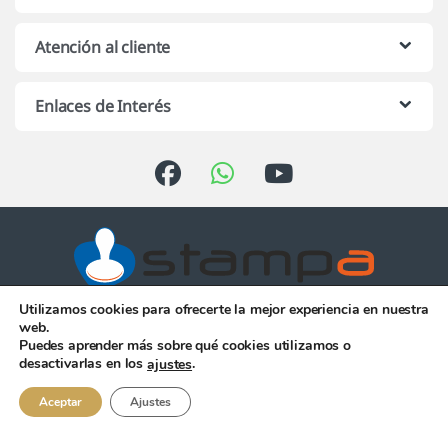
Atención al cliente
Enlaces de Interés
Utilizamos cookies para ofrecerte la mejor experiencia en nuestra
Atención telefónica de 10:00 h.
web.
a 13:00 h. de Lunes a Viernes
Puedes aprender más sobre qué cookies utilizamos o
956 344 058
desactivarlas en los
.
ajustes
Aceptar
Ajustes