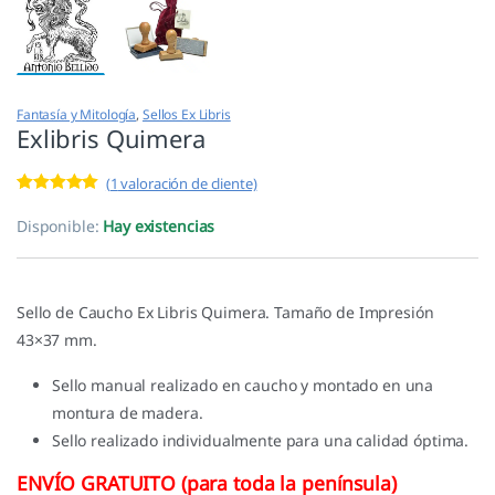
Fantasía y Mitología
,
Sellos Ex Libris
Exlibris Quimera
(
1
valoración de cliente)
Valorado con
1
5.00
de 5 en
Disponible:
Hay existencias
base a
valoración de
un cliente
Sello de Caucho Ex Libris Quimera. Tamaño de Impresión
43×37 mm.
Sello manual realizado en caucho y montado en una
montura de madera.
Sello realizado individualmente para una calidad óptima.
ENVÍO GRATUITO (para toda la península)