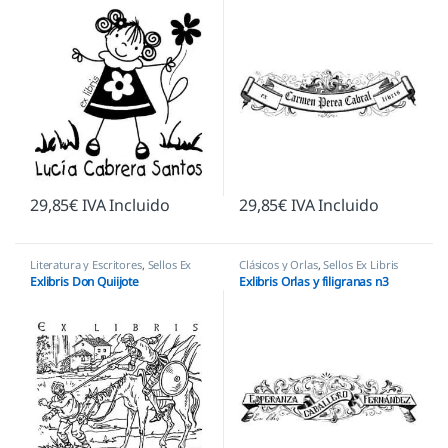
29,85
€
IVA Incluido
29,85
€
IVA Incluido
Literatura y Escritores
,
Sellos Ex
Clásicos y Orlas
,
Sellos Ex Libris
Libris
Exlibris Don Quiijote
Exlibris Orlas y filigranas n3