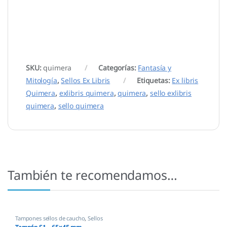
SKU:
quimera
Categorías:
Fantasía y
Mitología
,
Sellos Ex Libris
Etiquetas:
Ex libris
Quimera
,
exlibris quimera
,
quimera
,
sello exlibris
quimera
,
sello quimera
También te recomendamos…
Tampones sellos de caucho
,
Sellos
empresas