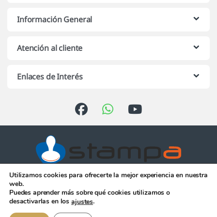
Información General
Atención al cliente
Enlaces de Interés
Utilizamos cookies para ofrecerte la mejor experiencia en nuestra
Atención telefónica de 10:00 h.
web.
a 13:00 h. de Lunes a Viernes
Puedes aprender más sobre qué cookies utilizamos o
956 344 058
desactivarlas en los
.
ajustes