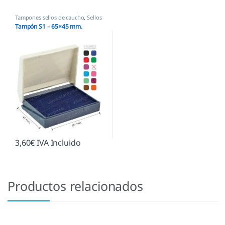
Tampones sellos de caucho
,
Sellos
empresas
Tampón S1 – 65×45 mm.
3,60
€
IVA Incluido
Productos relacionados