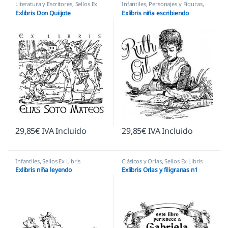
Literatura y Escritores
,
Sellos Ex
Infantiles
,
Personajes y Figuras
,
Libris
Sellos Ex Libris
Exlibris Don Quiijote
Exlibris niña escribiendo
29,85
€
IVA Incluido
29,85
€
IVA Incluido
Infantiles
,
Sellos Ex Libris
Clásicos y Orlas
,
Sellos Ex Libris
Exlibris niña leyendo
Exlibris Orlas y filigranas n1