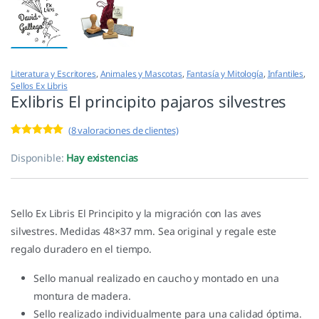
Literatura y Escritores
,
Animales y Mascotas
,
Fantasía y Mitología
,
Infantiles
,
Sellos Ex Libris
Exlibris El principito pajaros silvestres
(
8
valoraciones de clientes)
Valorado con
8
5.00
de 5 en
Disponible:
Hay existencias
base a
valoracione
s de
clientes
Sello Ex Libris El Principito y la migración con las aves
silvestres. Medidas 48×37 mm. Sea original y regale este
regalo duradero en el tiempo.
Sello manual realizado en caucho y montado en una
montura de madera.
Sello realizado individualmente para una calidad óptima.