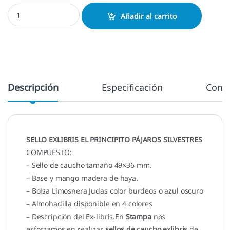
Exlibris El principito pajaros silvestres cantidad
Añadir al carrito
Descripción
Especificación
Come
SELLO EXLIBRIS EL PRINCIPITO PÁJAROS SILVESTRES
COMPUESTO:
– Sello de caucho tamaño 49×36 mm.
– Base y mango madera de haya.
– Bolsa Limosnera Judas color burdeos o azul oscuro
– Almohadilla disponible en 4 colores
– Descripción del Ex-libris.En
Stampa
nos
esforzamos en realizar
sellos de caucho exlibris
de