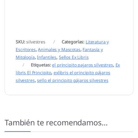
SKU:
silvestres
Categorías:
Literatura y
Escritores
,
Animales y Mascotas
,
Fantasía y
Mitología
,
Infantiles
,
Sellos Ex Libris
Etiquetas:
el principito pajaros silvestres
,
Ex
libris El Principito
,
exlibris el principito pájaros
silvestres
,
sello el principito pájaros silvestres
También te recomendamos…