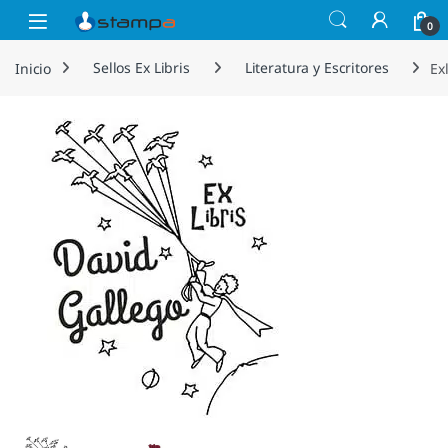
Saltar a la navegación
Saltar al contenido
Open
0
Inicio
Sellos Ex Libris
Literatura y Escritores
Ex