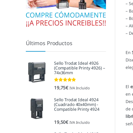
– S
– B
– B
– A
– De
Últimos Productos
En
Dis
Sello Trodat Ideal 4926
ele
(Compatible Printy 4926) –
74x36mm
Valorado con
El
e
19,75
€
IVA Incluido
5.00
de 5
en 
Sello Trodat Ideal 4924
Des
(Cuadrado 40x40mm) -
de 
Compatible Printy 4924
libr
19,50
€
IVA Incluido
señ