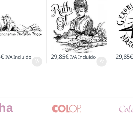
5
€
29,85
€
29,85
IVA Incluido
IVA Incluido