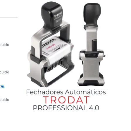
cluido
cluido
076
cluido