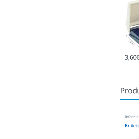
3,60
Prod
Infantile
Exlibri