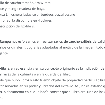
ello de caucho tamaño 37×37 mm.
ase y mango madera de haya.
olsa Limosnera Judas color burdeos o azul oscuro
lmohadilla disponible en 4 colores
scripción del Ex-libris.
Stampa
nos esforzamos en realizar
sellos de caucho exlibris
de calid
eños originales, tipografías adaptadas al motivo de la imagen, tod
gante.
xlibris
, en su esencia y en su concepto originario es la indicación d
el revés de la cubierta ó en la guarda del libro.
de que hubo libros y ésto fueron objeto de propiedad particular, hu
conservarlos en su poder y librarlos del extravío. Así, no es extraño
is
, ó documento en el que hacía constar que el libro era uno de los
al.