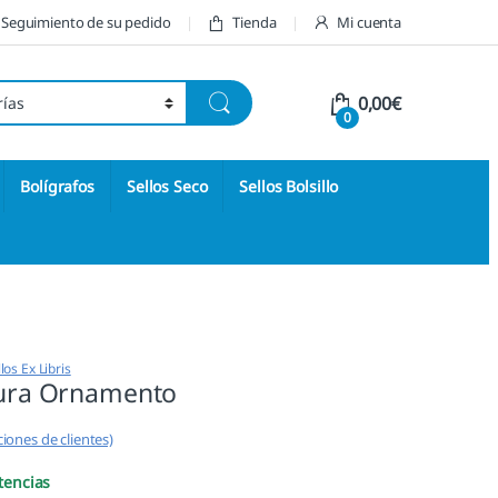
Seguimiento de su pedido
Tienda
Mi cuenta
0,00
€
0
Bolígrafos
Sellos Seco
Sellos Bolsillo
los Ex Libris
ctura Ornamento
iones de clientes)
tencias