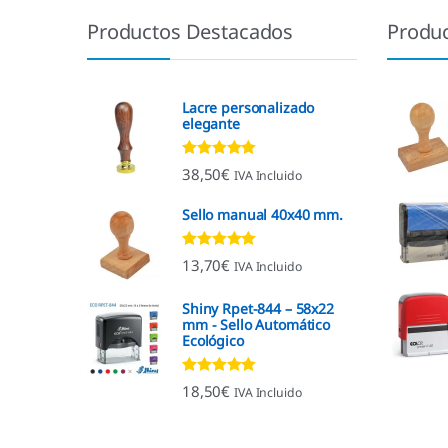
Productos Destacados
Produ
Lacre personalizado
elegante
Valorado con
38,50
€
IVA Incluido
4.92
de 5
Sello manual 40x40 mm.
Valorado con
13,70
€
IVA Incluido
4.96
de 5
Shiny Rpet-844 – 58x22
mm - Sello Automático
Ecológico
Valorado con
18,50
€
IVA Incluido
4.96
de 5