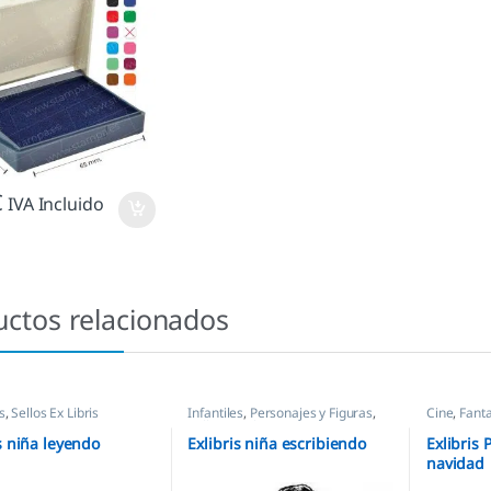
€
IVA Incluido
uctos relacionados
s
,
Sellos Ex Libris
Infantiles
,
Personajes y Figuras
,
Cine
,
Fanta
Sellos Ex Libris
Ex Libris
s niña leyendo
Exlibris niña escribiendo
Exlibris 
navidad