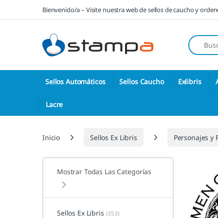
Saltar a la navegación
Saltar al contenido
Bienvenido/a – Visite nuestra web de sellos de caucho y orde
Búsqueda
Sellos Automáticos
Sellos Caucho
Exlibris
Lacre
Inicio
Sellos Ex Libris
Personajes y 
Mostrar Todas Las Categorías
Sellos Ex Libris
(353)