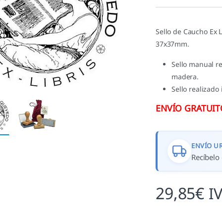
valoracione
s de
clientes
Sello de Caucho Ex 
37x37mm.
Sello manual r
madera.
Sello realizado
ENVÍO GRATUITO 
ENVÍO U
Recíbelo 
29,85
€
I