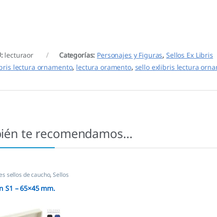
U:
lecturaor
Categorías:
Personajes y Figuras
,
Sellos Ex Libris
ibris lectura ornamento
,
lectura oramento
,
sello exlibris lectura or
ién te recomendamos…
s sellos de caucho
,
Sellos
as
 S1 – 65×45 mm.