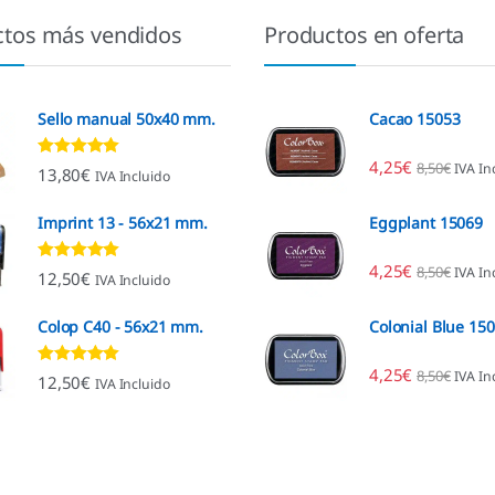
ctos más vendidos
Productos en oferta
Sello manual 50x40 mm.
Cacao 15053
4,25
€
8,50
€
IVA In
Valorado con
13,80
€
IVA Incluido
4.80
de 5
Imprint 13 - 56x21 mm.
Eggplant 15069
4,25
€
8,50
€
IVA In
Valorado con
12,50
€
IVA Incluido
4.96
de 5
Colop C40 - 56x21 mm.
Colonial Blue 15
4,25
€
8,50
€
IVA In
Valorado con
12,50
€
IVA Incluido
4.89
de 5